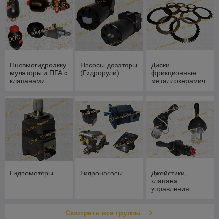
Пневмогидроакку
Насосы-дозаторы
Диски
муляторы и ПГА с
(Гидрорули)
фрикционные,
клапанами
металлокерамич
питания
еские,
металлические
Гидромоторы
Гидронасосы
Джойстики,
клапана
управления
Смотреть все группы