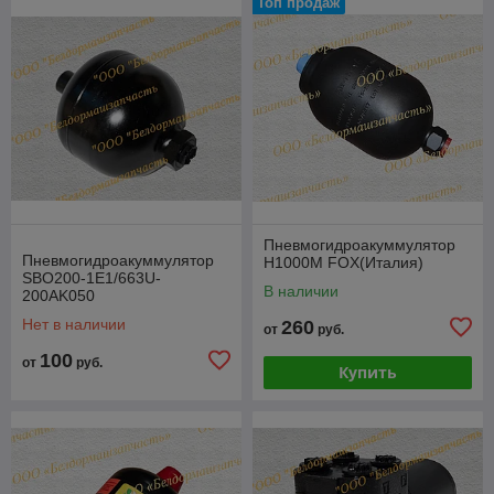
Топ продаж
Пневмогидроакуммулятор
Пневмогидроакуммулятор
Н1000М FOX(Италия)
SBO200-1E1/663U-
В наличии
200AK050
Нет в наличии
260
от
руб.
100
от
руб.
Купить