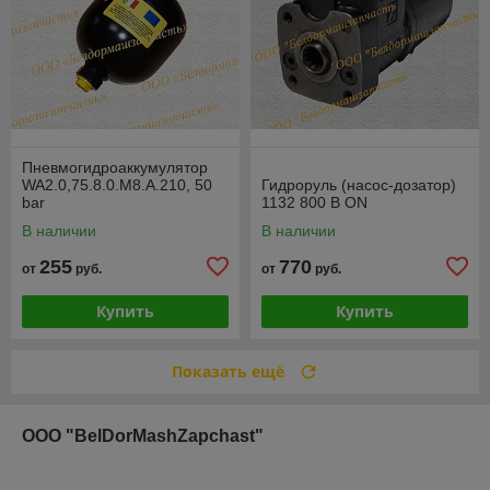
Пневмогидроаккумулятор
WA2.0,75.8.0.M8.A.210, 50
Гидроруль (насос-дозатор)
bar
1132 800 B ON
В наличии
В наличии
255
770
от
руб.
от
руб.
Купить
Купить
Показать ещё
ООО "BelDorMashZapchast"