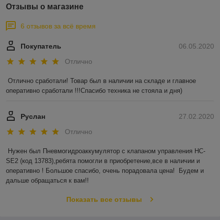
Амкодор
Отзывы о магазине
6 отзывов за всё время
Поставка по всей территории РБ. При
заказе от 4 000 руб. доставка по Минску
Покупатель
06.05.2020
бесплатно.
Отлично
Первый поставщик запчастей в Беларуси
Отлично сработали! Товар был в наличии на складе и главное 
от ведущих производителей Польши,
оперативно сработали !!!Спасибо техника не стояла и дня)
Италии, Германии и Сербии
Руслан
27.02.2020
Отлично
Сотрудники компании имеют большой
опыт по поствкам на рынок стран СНГ
Нужен был Пневмогидроаккумулятор с клапаном управления HC-
комплектующих и запасных частей как к
SE2 (код 13783),ребята помогли в приобретение,все в наличии и 
импортной, так и к отечественной
оперативно ! Большое спасибо, очень порадовала цена!  Будем и 
дорожно-строительной и
дальше обращаться к вам!!
сельскохозяйственной технике.
Показать все отзывы
Приоритетным направлением компании
является поставка комплектующих к
дорожно-строительной технике Концерна