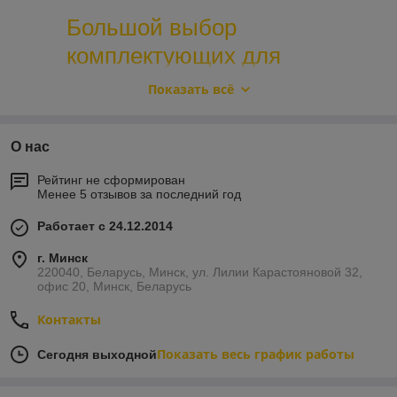
Большой выбор
комплектующих для
спецтехники
Показать всё
10
Гарантия качества, на рынке более
лет
О нас
Белдормашзапчасть предлагает ассортимент
Рейтинг не сформирован
Менее 5 отзывов за последний год
комплектующих для различных моделей
спецтехники, таких как погрузчики, экскаваторы,
Работает с 24.12.2014
бульдозеры и многое другое. Продукция
г. Минск
отличается высоким качеством и надежностью.
220040, Беларусь, Минск, ул. Лилии Карастояновой 32,
офис 20, Минск, Беларусь
В каталог
Контакты
Показать весь график работы
Сегодня выходной
Купить запчасти для техники