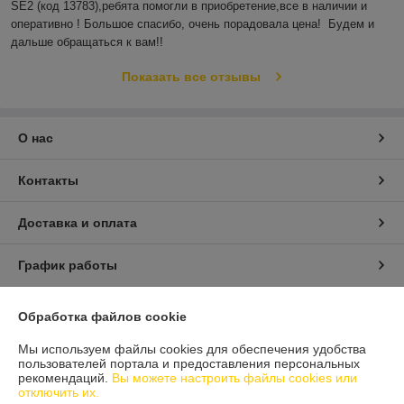
SE2 (код 13783),ребята помогли в приобретение,все в наличии и 
оперативно ! Большое спасибо, очень порадовала цена!  Будем и 
дальше обращаться к вам!!
Показать все отзывы
О нас
Контакты
Доставка и оплата
График работы
Полная версия сайта
Обработка файлов cookie
Мы используем файлы cookies для обеспечения удобства
Политика обработки cookies
пользователей портала и предоставления персональных
рекомендаций.
Вы можете настроить файлы cookies или
отключить их.
Сайт создан на платформе Deal.by