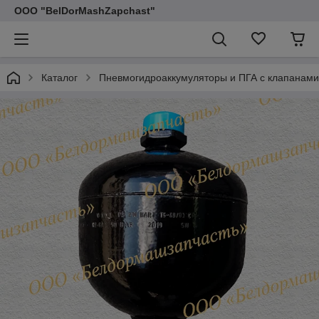
ООО "BelDorMashZapchast"
Каталог
Пневмогидроаккумуляторы и ПГА с клапанами