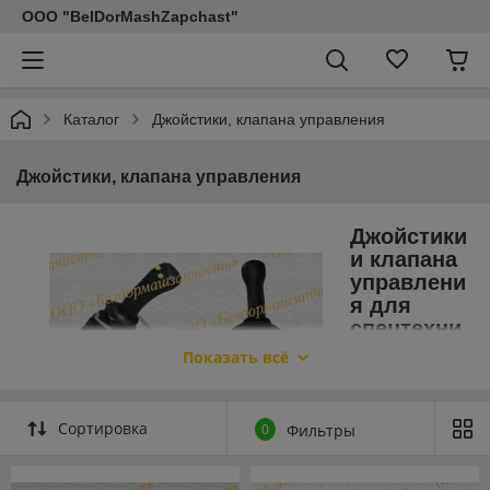
ООО "BelDorMashZapchast"
Каталог
Джойстики, клапана управления
Джойстики, клапана управления
Джойстики
и клапана
управлени
я для
спецтехни
ки
Показать всё
Гидравлические
джойстики
Сортировка
0
Фильтры
стали
неотъемлемой
частью многих