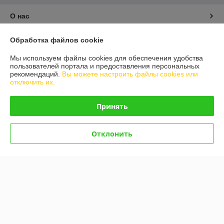
О нас
Контакты
Обработка файлов cookie
Мы используем файлы cookies для обеспечения удобства
Доставка и оплата
пользователей портала и предоставления персональных
рекомендаций.
Вы можете настроить файлы cookies или
отключить их.
График работы
Принять
Полная версия сайта
Отклонить
Политика обработки cookies
Сайт создан на платформе Deal.by
Информация для покупателя
Юридическое лицо:
ООО "Белдормашзапчасть"
г. Минск, ул. Карастояновой 32 офис 20