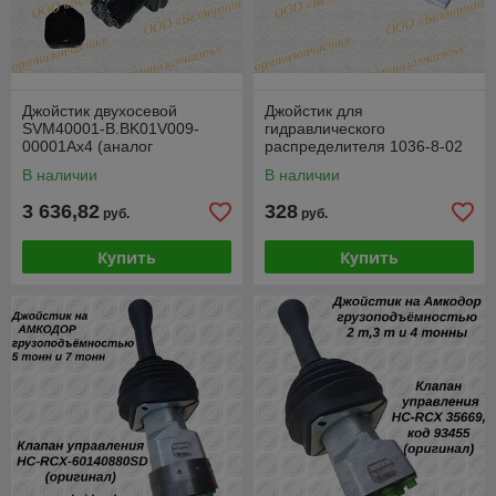
Купить гидравлический джойстик предлагает компания
БЕЛДОРМАШЗАПЧАСТЬ. Среди широкого ассортимента
комплектующих для спецтехники присутствуют лучшие
производители. Наша компания гарантирует высокое
качество комплектующих и доставку по Республике Беларусь.
Джойстик двухосевой
Джойстик для
SVM40001-B.BK01V009-
гидравлического
00001Ax4 (аналог
распределителя 1036-8-02
HPCJOG21SSS0100029)
(Рычаг переключения 2-х
В наличии
В наличии
осевой код 413000244)
3 636,82
328
руб.
руб.
Купить
Купить