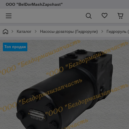
ООО "BelDorMashZapchast"
Каталог
Насосы-дозаторы (Гидрорули)
Гидроруль 
Топ продаж