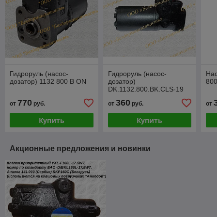
Гидроруль (насос-
Гидроруль (насос-
Нас
дозатор) 1132 800 B ON
дозатор)
800
DK.1132.800.BK.CLS-19
(аналог 1132.800)
770
360
от
руб.
от
руб.
от
Купить
Купить
Акционные предложения и новинки