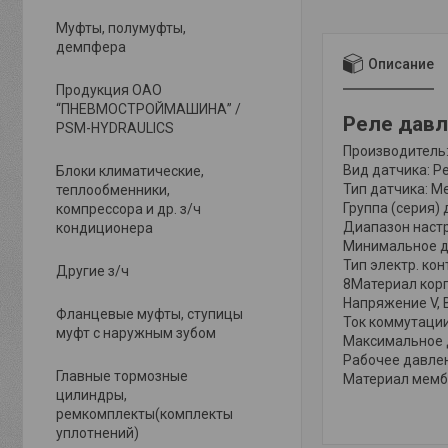
Муфты, полумуфты,
демпфера
Описание
Продукция ОАО
“ПНЕВМОСТРОЙМАШИНА” /
Реле давл
PSM-HYDRAULICS
Производитель:
Вид датчика: Р
Блоки климатические,
Тип датчика: 
теплообменники,
Группа (серия) 
компрессора и др. з/ч
Диапазон настр
кондиционера
Минимальное да
Тип электр. ко
Другие з/ч
8Материал корп
Напряжение V, 
Фланцевые муфты, ступицы
Ток коммутации,
муфт с наружным зубом
Максимальное д
Рабочее давлен
Главные тормозные
Материал мембр
цилиндры,
ремкомплекты(комплекты
уплотнений)