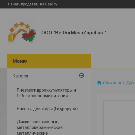
Начать продавать на Deal.by
ООО "BelDorMashZapchast"
Каталог
Каталог
Датч
Пневмогидроаккумуляторы и
ПГА с клапанами питания
Насосы-дозаторы (Гидрорули)
Диски фрикционные,
металлокерамические,
металлические