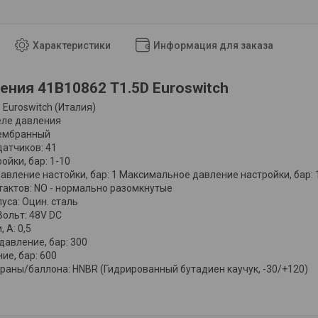
Характеристики
Информация для заказа
ения 41B10862 Т1.5D Euroswitch
 Euroswitch (Италия)
еле давления
Мембранный
датчиков: 41
ойки, бар: 1-10
вление настойки, бар: 1 Максимальное давление настройки, бар:
нтактов: NO - нормально разомкнутые
уса: Оцин. сталь
Вольт: 48V DC
 А: 0,5
авление, бар: 300
ие, бар: 600
аны/баллона: HNBR (Гидрированный бутадиен каучук, -30/+120)