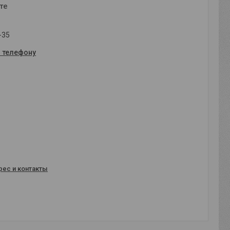
те
-35
о телефону
рес и контакты