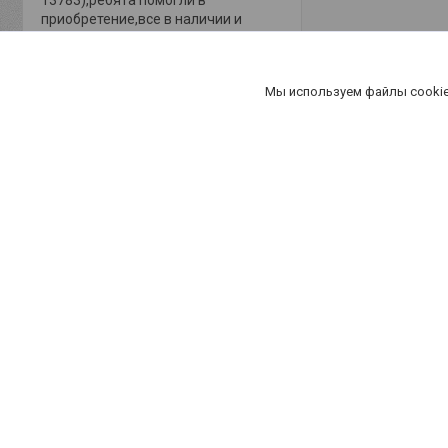
13783),ребята помогли в
приобретение,все в наличии и
оперативно ! Большое спасибо,
очень порадовала цена! Будем и
дальше обращаться к вам!!
Мы используем файлы cookie
Хорошее
обслуживание
Актуальное описание
Быстро отправили
товар
Актуальная цена
Товар был в наличии
Покупатель