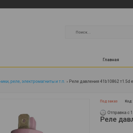
Главная
ики, реле, электромагниты и т.п.
Реле давления 41b10862 т1.5d e
Под заказ
Код
Отправка с 1
Реле дав