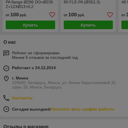
PA flange Ø296 DO=Ø235
80 FLE-PA (Ø352,3)
48 
Z=12XØ13+0,2
100
100
от
руб.
от
руб.
от
Купить
Купить
О нас
Рейтинг не сформирован
Менее 5 отзывов за последний год
Работает с 24.12.2014
г. Минск
220040, Беларусь, Минск, ул. Лилии Карастояновой 32,
офис 20, Минск, Беларусь
Контакты
Показать весь график работы
Сегодня выходной
Отзывы о магазине