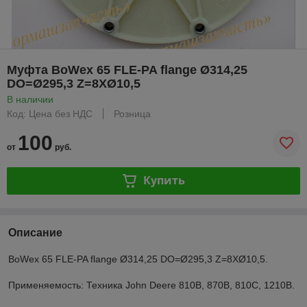
Муфта BoWex 65 FLE-PA flange Ø314,25
DO=Ø295,3 Z=8XØ10,5
В наличии
Код: Цена без НДС
Розница
100
от
руб.
Купить
Описание
BoWex 65 FLE-PA flange Ø314,25 DO=Ø295,3 Z=8XØ10,5.
Применяемость: Техника John Deere 810B, 870B, 810C, 1210B.