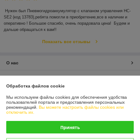
Нужен был Пневмогидроаккумулятор с клапаном управления HC-
SE2 (код 13783),ребята помогли в приобретение,все в наличии и 
оперативно ! Большое спасибо, очень порадовала цена!  Будем и 
дальше обращаться к вам!!
Показать все отзывы
О нас
Контакты
Обработка файлов cookie
Доставка и оплата
Мы используем файлы cookies для обеспечения удобства
пользователей портала и предоставления персональных
График работы
рекомендаций.
Вы можете настроить файлы cookies или
отключить их.
Полная версия сайта
Принять
Политика обработки cookies