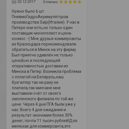
02.12.2017
Отлично
Нужно было 6 шт
ПневмоГидроАкуммуляторов
производства Saip(Италия). У нас в
Питере они есть,но только один
поставщик-монополист и цена-
космос :-( Мне друзья-коммерсанты
из Краснодара порекомендовали
обратиться в Минск на эту фирму.
Был приятно удивлён не только
ценой,но и последующей
оперативностью доставки из
Минска в Питер. Возникла проблема
с оплатой на Беларусь,наш
бухгалтер так ни разу не
платила,так минчане мне
выставили счёт от своего
смоленского филиала по той же
цене. Через 4 дня ПГА были уже у
нас. Всего 4 дня ожидания и
результат-экономия более 30%
денег, почти 11 тысяч рублей!Для
меня,как для коммерсанта,это