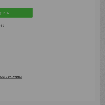
упить
-35
рес и контакты