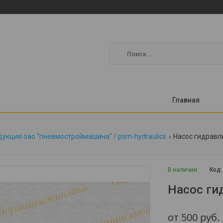
Главная
укция оао “пневмостроймашина” / psm-hydraulics
Насос гидравли
В наличии
Код
Насос ги
от
500
руб.