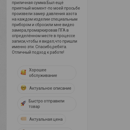
приличная сумма.Был ещё
приятный момент-по моей просьбе
произвели замер давления азота
на каждом изделии специальным
прибором и сбросили мне видео
замера,промаркировав ПГА в
определённом месте в процессе
записи,чтобы я видел,что пришли
именно эти. Спасибо,ребята.
Отличный подход к работе!
Хорошее
обслуживание
Актуальное описание
Быстро отправили
товар
Актуальная цена