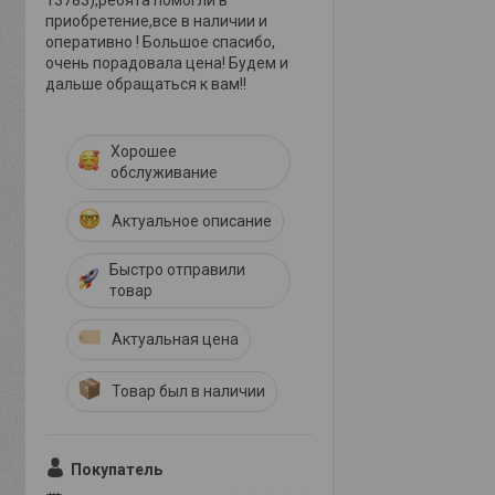
13783),ребята помогли в
приобретение,все в наличии и
оперативно ! Большое спасибо,
очень порадовала цена! Будем и
дальше обращаться к вам!!
Хорошее
обслуживание
Актуальное описание
Быстро отправили
товар
Актуальная цена
Товар был в наличии
Покупатель