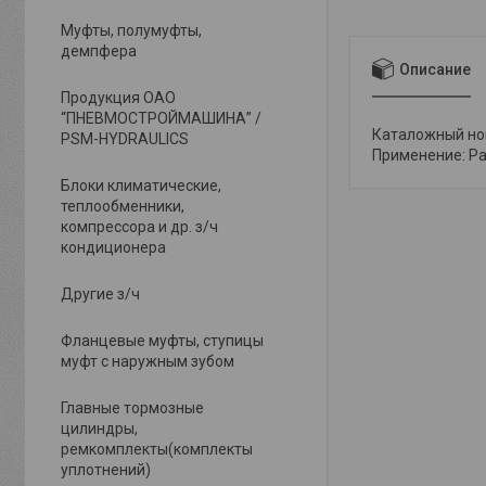
Муфты, полумуфты,
демпфера
Описание
Продукция ОАО
“ПНЕВМОСТРОЙМАШИНА” /
Каталожный номе
PSM-HYDRAULICS
Применение: Ра
Блоки климатические,
теплообменники,
компрессора и др. з/ч
кондиционера
Другие з/ч
Фланцевые муфты, ступицы
муфт с наружным зубом
Главные тормозные
цилиндры,
ремкомплекты(комплекты
уплотнений)