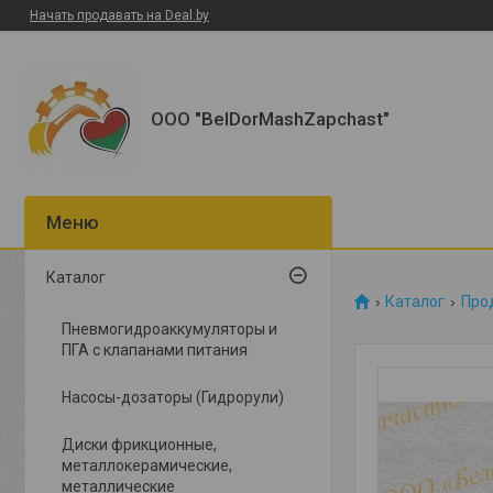
Начать продавать на Deal.by
ООО "BelDorMashZapchast"
Каталог
Каталог
Прод
Пневмогидроаккумуляторы и
ПГА с клапанами питания
Насосы-дозаторы (Гидрорули)
Диски фрикционные,
металлокерамические,
металлические