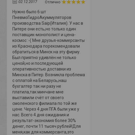
02.12.2017
Отлично
Нужно было 6 шт
ПневмоГидроАкуммуляторов
производства Saip(Италия). У нас в
Питере они есть,но только один
поставщик-монополист и цена-
космос :-( Мне друзья-коммерсанты
из Краснодара порекомендовали
обратиться в Минск на эту фирму.
Был приятно удивлён не только
ценой,но и последующей
оперативностью доставки из
Минска в Питер. Возникла проблема
с оплатой на Беларусь,наш
бухгалтер так ни разу не
платила,так минчане мне
выставили счёт от своего
смоленского филиала по той же
цене. Через 4 дня ПГА были уже у
нас. Всего 4 дня ожидания и
результат-экономия более 30%
денег, почти 11 тысяч рублей!Для
меня,как для коммерсанта,это