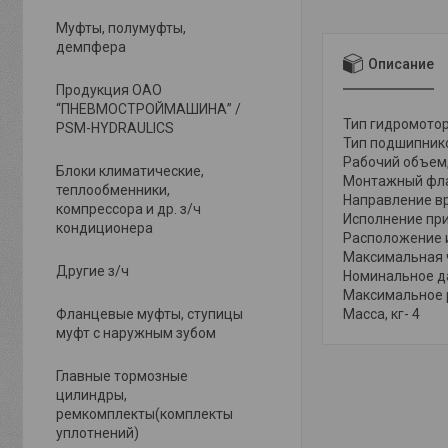
Муфты, полумуфты,
демпфера
Описание
Продукция ОАО
“ПНЕВМОСТРОЙМАШИНА” /
Тип гидромото
PSM-HYDRAULICS
Тип подшипник
Рабочий объем,
Блоки климатические,
Монтажный флан
теплообменники,
Направление в
компрессора и др. з/ч
Исполнение пр
кондиционера
Расположение и 
Максимальная ч
Другие з/ч
Номинальное д
Максимальное 
Фланцевые муфты, ступицы
Масса, кг- 4
муфт с наружным зубом
Главные тормозные
цилиндры,
ремкомплекты(комплекты
уплотнений)