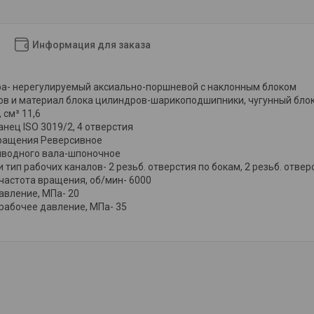
Информация для заказа
ра- нерегулируемый аксиально-поршневой с наклонным блоком
ов и материал блока цилиндров-шарикоподшипники, чугунный бло
 см³ 11,6
ец ISO 3019/2, 4 отверстия
ращения Реверсивное
иводного вала-шпоночное
тип рабочих каналов- 2 резьб. отверстия по бокам, 2 резьб. отвер
астота вращения, об/мин- 6000
авление, МПа- 20
рабочее давление, МПа- 35