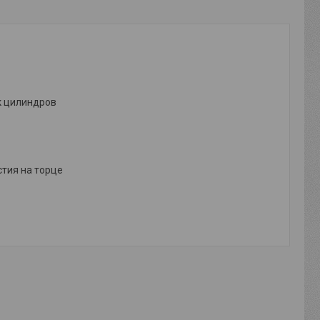
к цилиндров
стия на торце