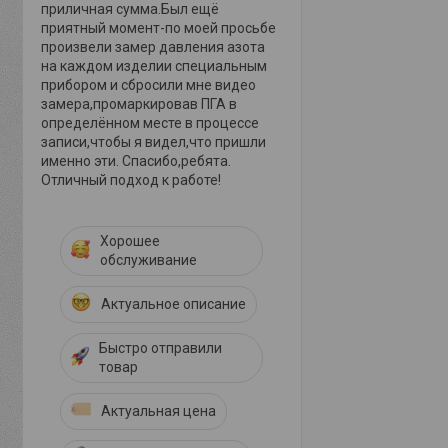
приличная сумма.Был ещё
приятный момент-по моей просьбе
произвели замер давления азота
на каждом изделии специальным
прибором и сбросили мне видео
замера,промаркировав ПГА в
определённом месте в процессе
записи,чтобы я видел,что пришли
именно эти. Спасибо,ребята.
Отличный подход к работе!
Хорошее
обслуживание
Актуальное описание
Быстро отправили
товар
Актуальная цена