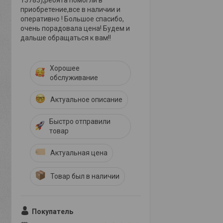
13783),ребята помогли в
приобретение,все в наличии и
оперативно ! Большое спасибо,
очень порадовала цена! Будем и
дальше обращаться к вам!!
Хорошее
обслуживание
Актуальное описание
Быстро отправили
товар
Актуальная цена
Товар был в наличии
Покупатель