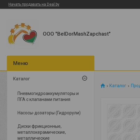
Начать продавать на Deal.by
ООО "BelDorMashZapchast"
Каталог
Каталог
Прод
Пневмогидроаккумуляторы и
ПГА с клапанами питания
Насосы-дозаторы (Гидрорули)
Диски фрикционные,
металлокерамические,
металлические