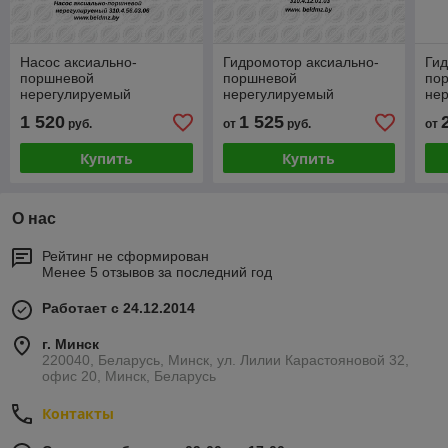
Насос аксиально-
Гидромотор аксиально-
Гид
поршневой
поршневой
по
нерегулируемый
нерегулируемый
не
310.4.56.03.06
310.4.12.01.03
310
1 520
1 525
руб.
от
руб.
от
Купить
Купить
О нас
Рейтинг не сформирован
Менее 5 отзывов за последний год
Работает с 24.12.2014
г. Минск
220040, Беларусь, Минск, ул. Лилии Карастояновой 32,
офис 20, Минск, Беларусь
Контакты