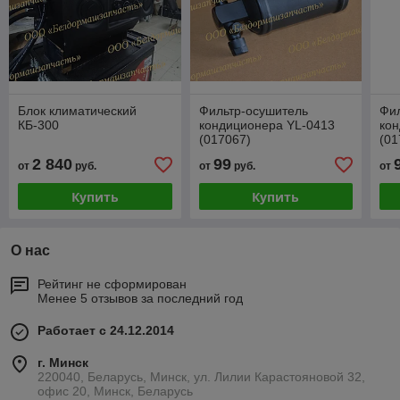
Блок климатический
Фильтр-осушитель
Фи
КБ-300
кондиционера YL-0413
ко
(017067)
(01
2 840
99
от
руб.
от
руб.
от
Купить
Купить
О нас
Рейтинг не сформирован
Менее 5 отзывов за последний год
Работает с 24.12.2014
г. Минск
220040, Беларусь, Минск, ул. Лилии Карастояновой 32,
офис 20, Минск, Беларусь