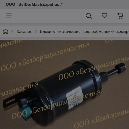
ООО "BelDorMashZapchast"
Каталог
Блоки климатические, теплообменники, компре