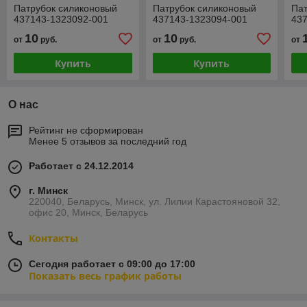
Патрубок силиконовый
Патрубок силиконовый
Пат
437143-1323092-001
437143-1323094-001
43
10
10
от
руб.
от
руб.
от
Купить
Купить
О нас
Рейтинг не сформирован
Менее 5 отзывов за последний год
Работает с 24.12.2014
г. Минск
220040, Беларусь, Минск, ул. Лилии Карастояновой 32,
офис 20, Минск, Беларусь
Контакты
Сегодня работает с 09:00 до 17:00
Показать весь график работы