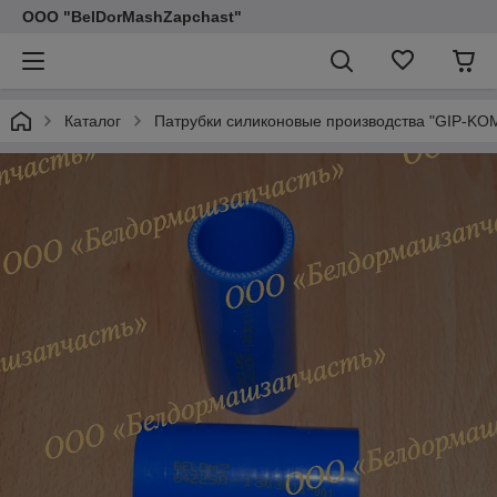
ООО "BelDorMashZapchast"
Каталог
Патрубки силиконовые производства "GIP-KO