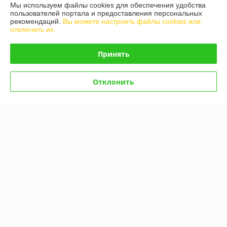
Мы используем файлы cookies для обеспечения удобства
пользователей портала и предоставления персональных
О нас
рекомендаций.
Вы можете настроить файлы cookies или
отключить их.
Контакты
Принять
Доставка и оплата
Отклонить
График работы
Полная версия сайта
Политика обработки cookies
Сайт создан на платформе Deal.by
Информация для покупателя
Юридическое лицо:
ООО "Белдормашзапчасть"
г. Минск, ул. Карастояновой 32 офис 20