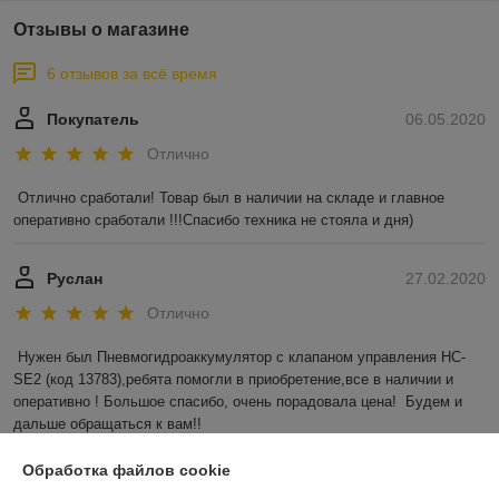
Отзывы о магазине
6 отзывов за всё время
Покупатель
06.05.2020
Отлично
Отлично сработали! Товар был в наличии на складе и главное 
оперативно сработали !!!Спасибо техника не стояла и дня)
Руслан
27.02.2020
Отлично
Нужен был Пневмогидроаккумулятор с клапаном управления HC-
SE2 (код 13783),ребята помогли в приобретение,все в наличии и 
оперативно ! Большое спасибо, очень порадовала цена!  Будем и 
дальше обращаться к вам!!
Показать все отзывы
Обработка файлов cookie