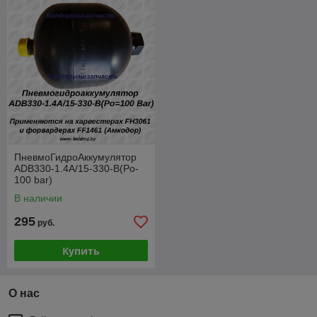
ПневмоГидроАккумулятор
ADB330-1.4А/15-330-В(Po-
100 bar)
В наличии
295
руб.
Купить
О нас