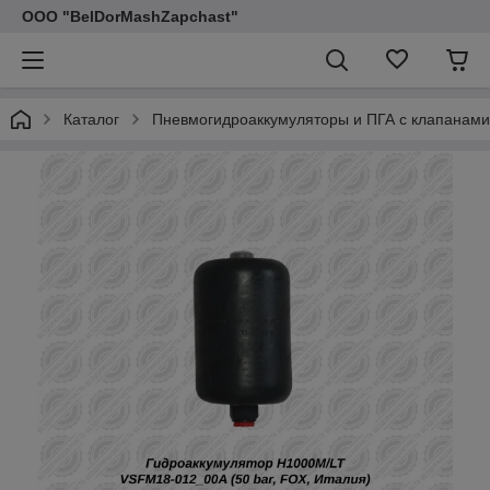
ООО "BelDorMashZapchast"
Каталог
Пневмогидроаккумуляторы и ПГА с клапанами