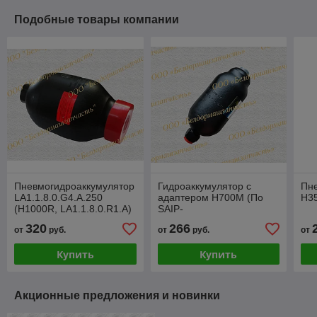
Подобные товары компании
Пневмогидроаккумулятор
Гидроаккумулятор с
Пн
LA1.1.8.0.G4.A.250
адаптером H700M (По
H3
(H1000R, LA1.1.8.0.R1.A)
SAIP-
WA2.0,75.1.0.M8.A.210,
320
266
от
руб.
от
руб.
от
50 bar (мемб. ts--20+80))
Купить
Купить
Акционные предложения и новинки