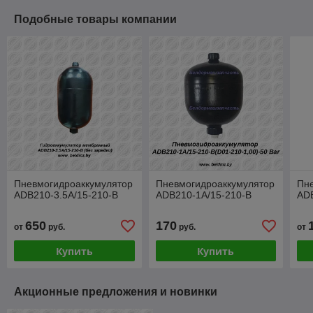
Подобные товары компании
Пневмогидроаккумулятор
Пневмогидроаккумулятор
Пн
ADB210-3.5A/15-210-B
ADB210-1A/15-210-B
ADB
650
170
от
руб.
руб.
от
Купить
Купить
Акционные предложения и новинки