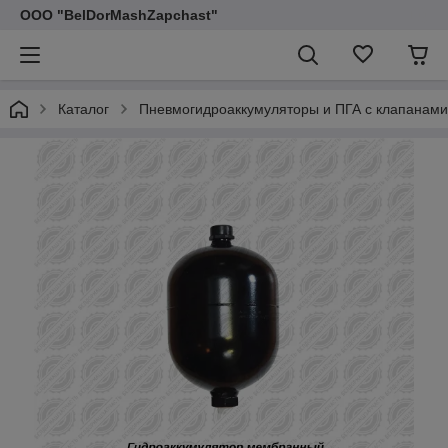
ООО "BelDorMashZapchast"
Каталог
Пневмогидроаккумуляторы и ПГА с клапанами