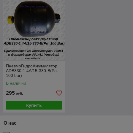
ПневмоГидроАккумулятор
ADB330-1.4А/15-330-В(Po-
100 bar)
В наличии
295
руб.
Купить
О нас