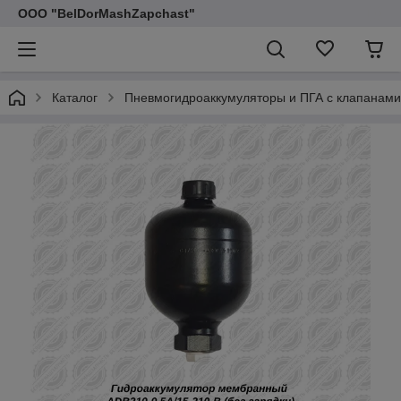
ООО "BelDorMashZapchast"
Каталог
Пневмогидроаккумуляторы и ПГА с клапанами