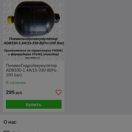
ПневмоГидроАккумулятор
ADB330-1.4А/15-330-В(Po-
100 bar)
В наличии
295
руб.
Купить
О нас