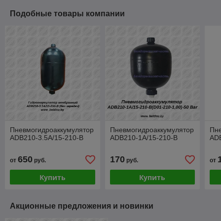
Подобные товары компании
Пневмогидроаккумулятор
Пневмогидроаккумулятор
Пн
ADB210-3.5A/15-210-B
ADB210-1A/15-210-B
ADB
650
170
от
руб.
руб.
от
Купить
Купить
Акционные предложения и новинки