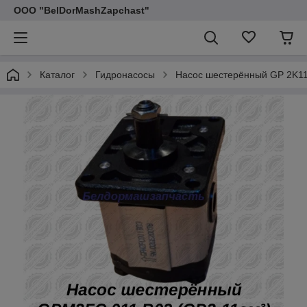
ООО "BelDorMashZapchast"
Каталог
Гидронасосы
Насос шестерённый GP 2K1