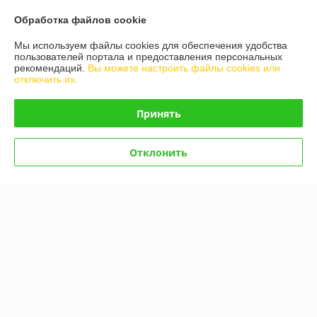
Показать все отзывы
Обработка файлов cookie
Мы используем файлы cookies для обеспечения удобства
О нас
пользователей портала и предоставления персональных
рекомендаций.
Вы можете настроить файлы cookies или
отключить их.
Контакты
Принять
Доставка и оплата
Отклонить
График работы
Полная версия сайта
Политика обработки cookies
Сайт создан на платформе Deal.by
Информация для покупателя