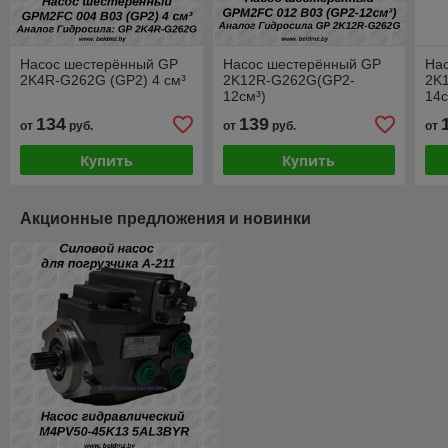
Насос шестерённый GP
Насос шестерённый GP
На
2K4R-G262G (GP2) 4 см³
2K12R-G262G(GP2-
2K
12см³)
14с
134
139
от
руб.
от
руб.
от
Купить
Купить
Акционные предложения и новинки