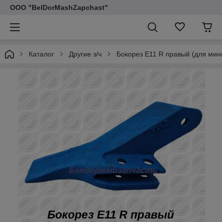
ООО "BelDorMashZapchast"
Каталог
Другие з/ч
Бокорез E11 R правый (для мин