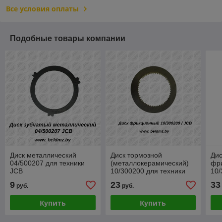
Все условия оплаты
Подобные товары компании
Диск металлический
Диск тормозной
Дис
04/500207 для техники
(металлокерамический)
фр
JCB
10/300200 для техники
10/
JCB
JC
9
23
33
руб.
руб.
Купить
Купить