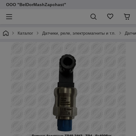
ООО "BelDorMashZapchast"
Каталог
Датчики, реле, электромагниты и т.п.
Датчи