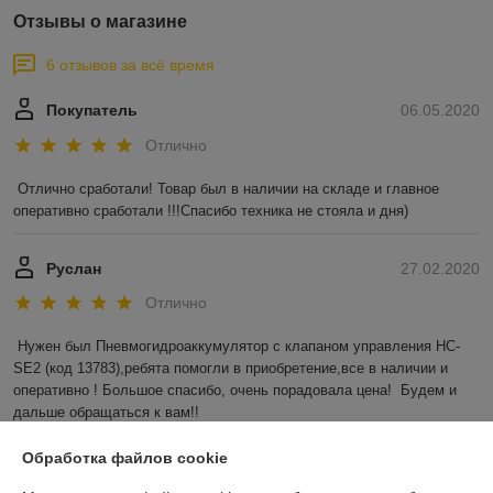
Отзывы о магазине
6 отзывов за всё время
Покупатель
06.05.2020
Отлично
Отлично сработали! Товар был в наличии на складе и главное 
оперативно сработали !!!Спасибо техника не стояла и дня)
Руслан
27.02.2020
Отлично
Нужен был Пневмогидроаккумулятор с клапаном управления HC-
SE2 (код 13783),ребята помогли в приобретение,все в наличии и 
оперативно ! Большое спасибо, очень порадовала цена!  Будем и 
дальше обращаться к вам!!
Показать все отзывы
Обработка файлов cookie