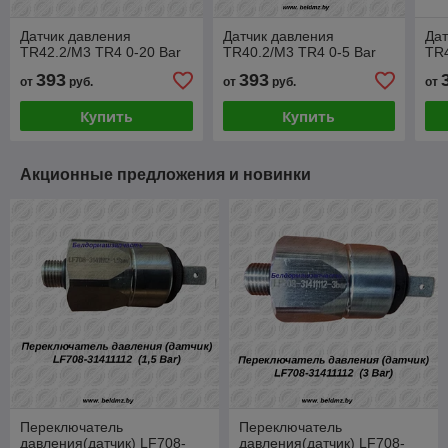
Датчик давления
Датчик давления
Дат
TR42.2/M3 TR4 0-20 Bar
TR40.2/M3 TR4 0-5 Bar
TR4
393
393
от
руб.
от
руб.
от
Купить
Купить
Акционные предложения и новинки
Переключатель
Переключатель
давления(датчик) LF708-
давления(датчик) LF708-