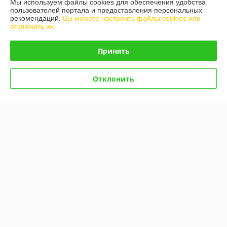
Мы используем файлы cookies для обеспечения удобства
пользователей портала и предоставления персональных
О нас
рекомендаций.
Вы можете настроить файлы cookies или
отключить их.
Контакты
Принять
Доставка и оплата
Отклонить
График работы
Полная версия сайта
Политика обработки cookies
Сайт создан на платформе Deal.by
Информация для покупателя
Юридическое лицо:
ООО "Белдормашзапчасть"
г. Минск, ул. Карастояновой 32 офис 20