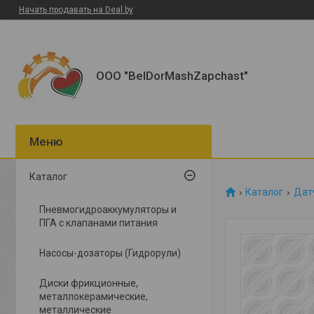
Начать продавать на Deal.by
ООО "BelDorMashZapchast"
Каталог
Каталог
Датч
Пневмогидроаккумуляторы и
ПГА с клапанами питания
Насосы-дозаторы (Гидрорули)
Диски фрикционные,
металлокерамические,
металлические