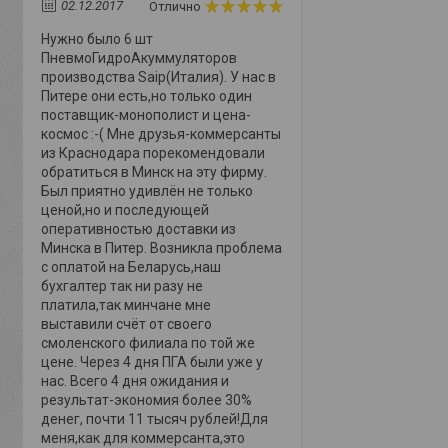
02.12.2017
Отлично
Нужно было 6 шт
ПневмоГидроАкуммуляторов
производства Saip(Италия). У нас в
Питере они есть,но только один
поставщик-монополист и цена-
космос :-( Мне друзья-коммерсанты
из Краснодара порекомендовали
обратиться в Минск на эту фирму.
Был приятно удивлён не только
ценой,но и последующей
оперативностью доставки из
Минска в Питер. Возникла проблема
с оплатой на Беларусь,наш
бухгалтер так ни разу не
платила,так минчане мне
выставили счёт от своего
смоленского филиала по той же
цене. Через 4 дня ПГА были уже у
нас. Всего 4 дня ожидания и
результат-экономия более 30%
денег, почти 11 тысяч рублей!Для
меня,как для коммерсанта,это