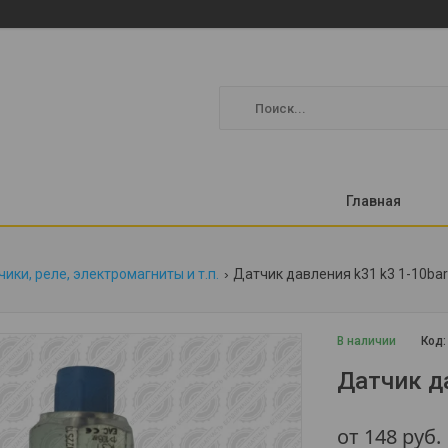
Главная
ики, реле, электромагниты и т.п.
Датчик давления k31 k3 1-10ba
В наличии
Код
Датчик д
от
148
руб.