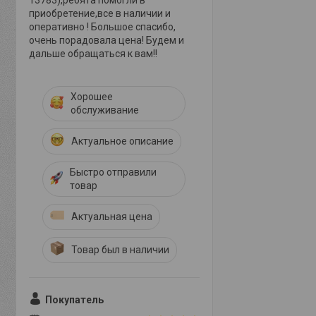
13783),ребята помогли в
приобретение,все в наличии и
оперативно ! Большое спасибо,
очень порадовала цена! Будем и
дальше обращаться к вам!!
Хорошее
обслуживание
Актуальное описание
Быстро отправили
товар
Актуальная цена
Товар был в наличии
Покупатель