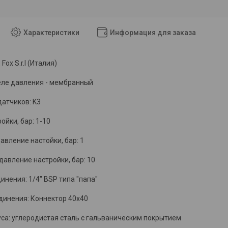
Характеристики
Информация для заказа
Fox S.r.l (Италия)
еле давления - мембранный
датчиков: K3
ойки, бар: 1-10
вление настойки, бар: 1
авление настройки, бар: 10
инения: 1/4" BSP типа "папа"
единения: Коннектор 40x40
са: углеродистая сталь с гальваническим покрытием