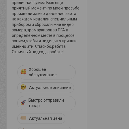
приличная сумма.Был ещё
приятный момент-по моей просьбе
произвели замер давления азота
на каждом изделии специальным
прибором и сбросили мне видео
замера,промаркировав ПГА в
определённом месте в процессе
записи,чтобы я видел,что пришли
именно эти. Спасибо,ребята.
Отличный подход к работе!
Хорошее
обслуживание
Актуальное описание
Быстро отправили
товар
Актуальная цена