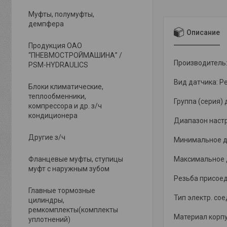
Муфты, полумуфты,
демпфера
Описание
Продукция ОАО
“ПНЕВМОСТРОЙМАШИНА” /
Производитель: 
PSM-HYDRAULICS
Вид датчика: Р
Блоки климатические,
теплообменники,
Группа (серия) 
компрессора и др. з/ч
кондиционера
Диапазон настр
Другие з/ч
Минимальное да
Фланцевые муфты, ступицы
Максимальное д
муфт с наружным зубом
Резьба присоед
Главные тормозные
Тип электр. со
цилиндры,
ремкомплекты(комплекты
Материал корпу
уплотнений)