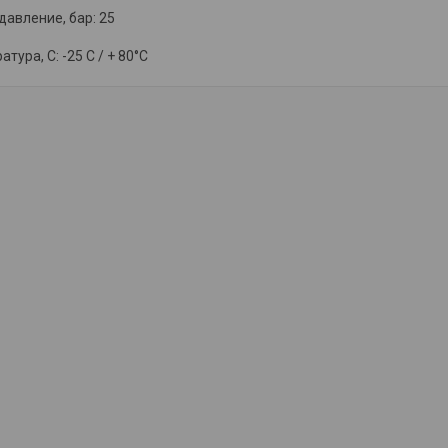
авление, бар: 25
тура, С: -25 С / + 80°C