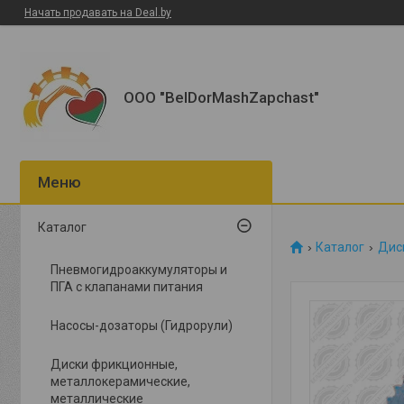
Начать продавать на Deal.by
ООО "BelDorMashZapchast"
Каталог
Каталог
Дис
Пневмогидроаккумуляторы и
ПГА с клапанами питания
Насосы-дозаторы (Гидрорули)
Диски фрикционные,
металлокерамические,
металлические