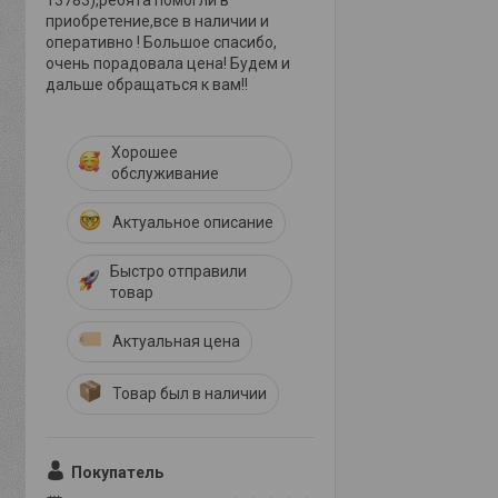
13783),ребята помогли в
приобретение,все в наличии и
оперативно ! Большое спасибо,
очень порадовала цена! Будем и
дальше обращаться к вам!!
Хорошее
обслуживание
Актуальное описание
Быстро отправили
товар
Актуальная цена
Товар был в наличии
Покупатель