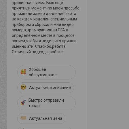
приличная сумма.Был ещё
приятный момент-по моей просьбе
произвели замер давления азота
на каждом изделии специальным
прибором и сбросили мне видео
замера,промаркировав ПГА в
определённом месте в процессе
записи,чтобы я видел,что пришли
именно эти. Спасибо,ребята.
Отличный подход к работе!
Хорошее
обслуживание
Актуальное описание
Быстро отправили
товар
Актуальная цена