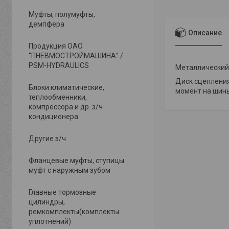
Муфты, полумуфты,
демпфера
Описание
Продукция ОАО
“ПНЕВМОСТРОЙМАШИНА” /
PSM-HYDRAULICS
Металлический 
Диск сцепления
Блоки климатические,
момент на шины
теплообменники,
компрессора и др. з/ч
кондиционера
Другие з/ч
Фланцевые муфты, ступицы
муфт с наружным зубом
Главные тормозные
цилиндры,
ремкомплекты(комплекты
уплотнений)