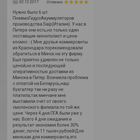
02.12.2017
Отлично
Нужно было 6 шт
ПневмоГидроАкуммуляторов
производства Saip(Италия). У нас в
Питере они есть,но только один
поставщик-монополист и цена-
космос :-( Мне друзья-коммерсанты
из Краснодара порекомендовали
обратиться в Минск на эту фирму.
Был приятно удивлён не только
ценой,но и последующей
оперативностью доставки из
Минска в Питер. Возникла проблема
с оплатой на Беларусь,наш
бухгалтер так ни разу не
платила,так минчане мне
выставили счёт от своего
смоленского филиала по той же
цене. Через 4 дня ПГА были уже у
нас. Всего 4 дня ожидания и
результат-экономия более 30%
денег, почти 11 тысяч рублей!Для
меня,как для коммерсанта,это