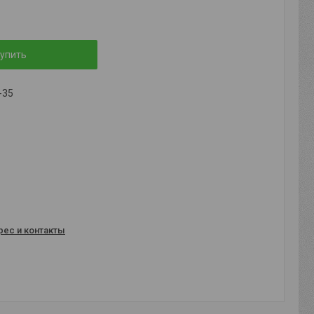
упить
-35
рес и контакты