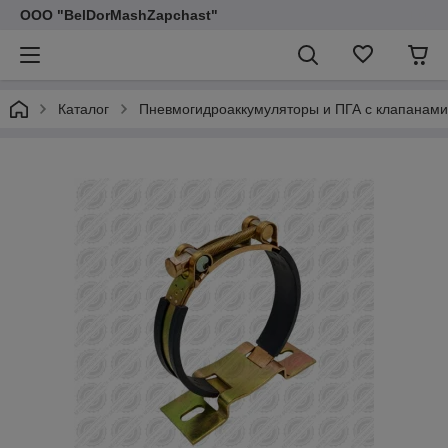
ООО "BelDorMashZapchast"
Каталог
Пневмогидроаккумуляторы и ПГА с клапанами