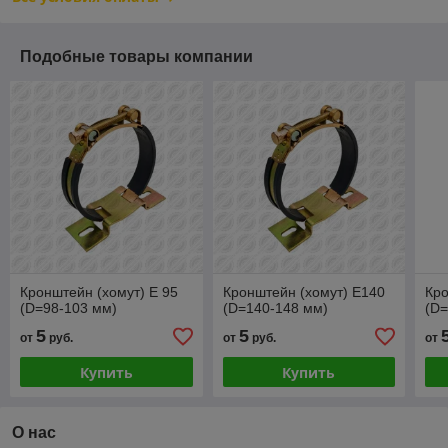
Подобные товары компании
Кронштейн (хомут) E 95
Кронштейн (хомут) E140
Кро
(D=98-103 мм)
(D=140-148 мм)
(D=
5
5
от
руб.
от
руб.
от
Купить
Купить
О нас