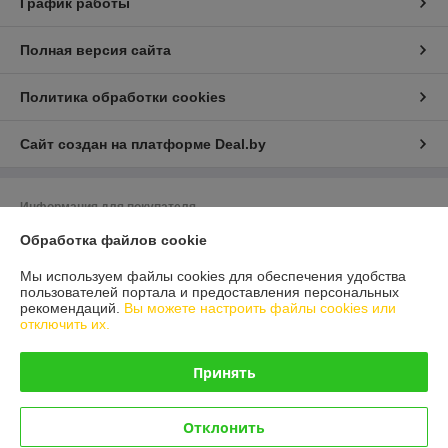
График работы
Полная версия сайта
Политика обработки cookies
Сайт создан на платформе Deal.by
Информация для покупателя
Обработка файлов cookie
Юридическое лицо:
ООО "Белдормашзапчасть"
г. Минск, ул. Карастояновой 32 офис 20
Мы используем файлы cookies для обеспечения удобства
Регистрационный номер ЕГР: 191291019
пользователей портала и предоставления персональных
рекомендаций.
Вы можете настроить файлы cookies или
УНП: 191291019
отключить их.
Регистрационный орган: Минский горисполком
Принять
Дата регистрации компании: 18.03.2011
Ссылка на свидетельство/лицензию
Отклонить
Ссылка на свидетельство/лицензию