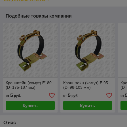
Подобные товары компании
Кронштейн (хомут) E180
Кронштейн (хомут) E 95
Кро
(D=175-187 мм)
(D=98-103 мм)
(D=
5
5
от
руб.
от
руб.
от
Купить
Купить
О нас