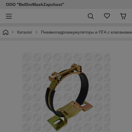
ООО "BelDorMashZapchast"
Каталог
Пневмогидроаккумуляторы и ПГА с клапанами