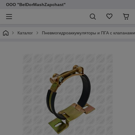
ООО "BelDorMashZapchast"
Каталог
Пневмогидроаккумуляторы и ПГА с клапанами