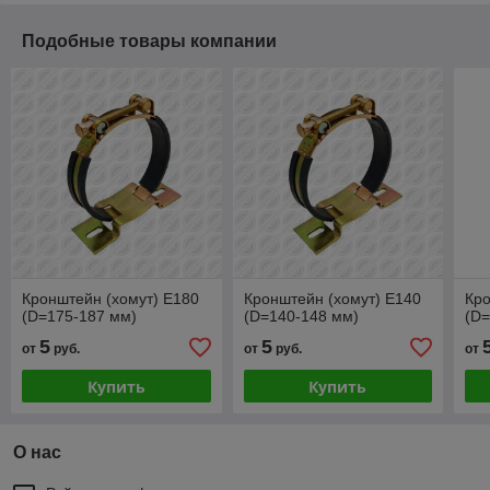
Подобные товары компании
Кронштейн (хомут) E180
Кронштейн (хомут) E140
Кро
(D=175-187 мм)
(D=140-148 мм)
(D=
5
5
от
руб.
от
руб.
от
Купить
Купить
О нас