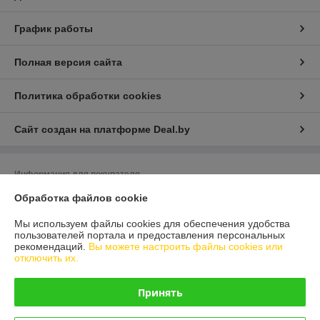
График работы
Полная версия сайта
Политика обработки cookies
Сайт создан на платформе Deal.by
Информация для покупателя
Обработка файлов cookie
Юридическое лицо:
ООО "Белдормашзапчасть"
г. Минск, ул. Карастояновой 32 офис 20
Мы используем файлы cookies для обеспечения удобства
Регистрационный номер ЕГР: 191291019
пользователей портала и предоставления персональных
рекомендаций.
Вы можете настроить файлы cookies или
УНП: 191291019
отключить их.
Регистрационный орган: Минский горисполком
Принять
Дата регистрации компании: 18.03.2011