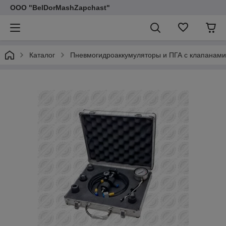
ООО "BelDorMashZapchast"
Каталог
Пневмогидроаккумуляторы и ПГА с клапанами