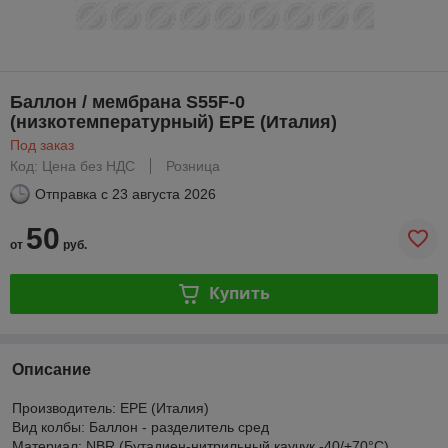
Баллон / мембрана S55F-0
(низкотемпературный) EPE (Италия)
Под заказ
Код: Цена без НДС
Розница
Отправка с
23 августа 2026
50
от
руб.
Купить
Описание
Производитель: EPE (Италия)
Вид колбы: Баллон - разделитель сред
Материал: NBR (Бутадиен-нитрильный каучук -40/+70°С)