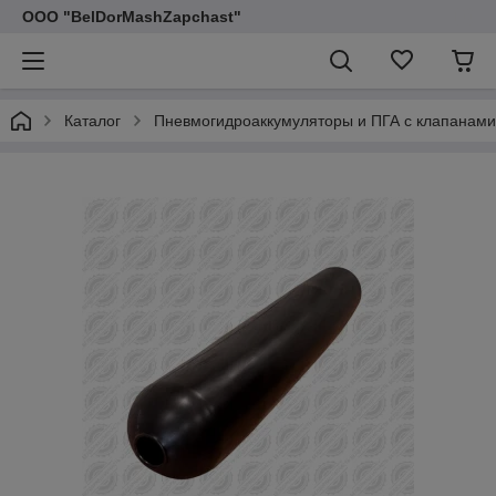
ООО "BelDorMashZapchast"
Каталог
Пневмогидроаккумуляторы и ПГА с клапанами