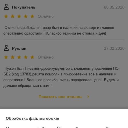
Покупатель
06.05.2020
Отлично
Отлично сработали! Товар был в наличии на складе и главное 
оперативно сработали !!!Спасибо техника не стояла и дня)
Руслан
27.02.2020
Отлично
Нужен был Пневмогидроаккумулятор с клапаном управления HC-
SE2 (код 13783),ребята помогли в приобретение,все в наличии и 
оперативно ! Большое спасибо, очень порадовала цена!  Будем и 
дальше обращаться к вам!!
Показать все отзывы
О нас
Обработка файлов cookie