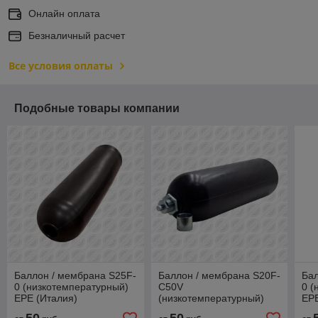
Онлайн оплата
Безналичный расчет
Все условия оплаты
Подобные товары компании
Баллон / мембрана S25F-
Баллон / мембрана S20F-
Бал
0 (низкотемпературный)
C50V
0 (
EPE (Италия)
(низкотемпературный)
EPE
EPE (Италия)