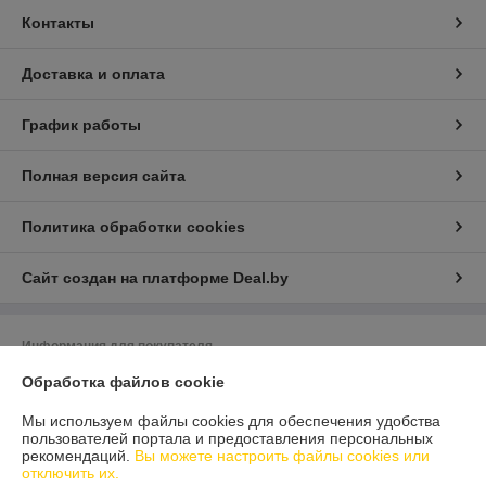
Контакты
Доставка и оплата
График работы
Полная версия сайта
Политика обработки cookies
Сайт создан на платформе Deal.by
Информация для покупателя
Обработка файлов cookie
Юридическое лицо:
ООО "Белдормашзапчасть"
г. Минск, ул. Карастояновой 32 офис 20
Мы используем файлы cookies для обеспечения удобства
Регистрационный номер ЕГР: 191291019
пользователей портала и предоставления персональных
рекомендаций.
Вы можете настроить файлы cookies или
УНП: 191291019
отключить их.