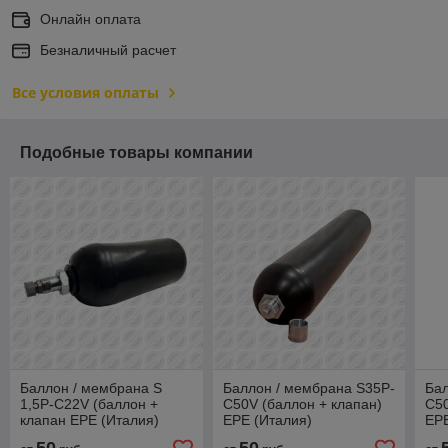
Онлайн оплата
Безналичный расчет
Все условия оплаты
Подобные товары компании
Баллон / мембрана S
Баллон / мембрана S35P-
Бал
1,5P-C22V (баллон +
C50V (баллон + клапан)
C50
клапан EPE (Италия)
EPE (Италия)
EPE