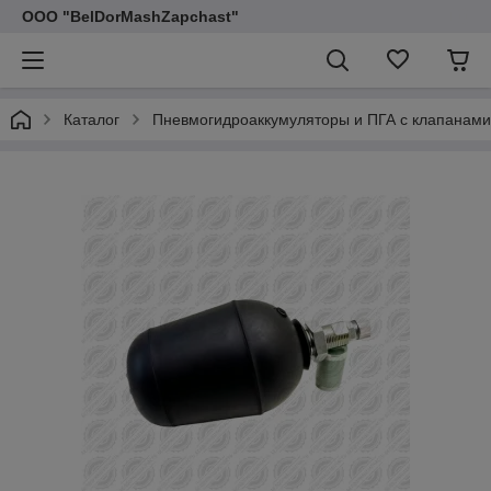
ООО "BelDorMashZapchast"
Каталог
Пневмогидроаккумуляторы и ПГА с клапанами