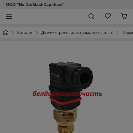
ООО "BelDorMashZapchast"
Каталог
Датчики, реле, электромагниты и т.п.
Термо