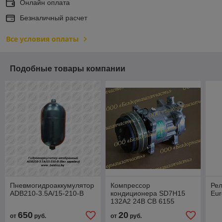
Онлайн оплата
Безналичный расчет
Все условия оплаты
Подобные товары компании
Пневмогидроаккумулятор
Компрессор
Ре
ADB210-3.5A/15-210-B
кондиционера SD7H15
Eur
132A2 24B CB 6155
650
20
от
руб.
от
руб.