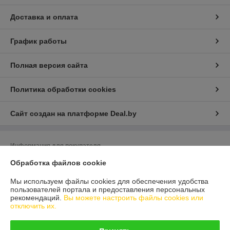
Доставка и оплата
График работы
Полная версия сайта
Политика обработки cookies
Сайт создан на платформе Deal.by
Информация для покупателя
Обработка файлов cookie
Юридическое лицо:
ООО "Белдормашзапчасть"
г. Минск, ул. Карастояновой 32 офис 20
Мы используем файлы cookies для обеспечения удобства
Регистрационный номер ЕГР: 191291019
пользователей портала и предоставления персональных
рекомендаций.
Вы можете настроить файлы cookies или
УНП: 191291019
отключить их.
Регистрационный орган: Минский горисполком