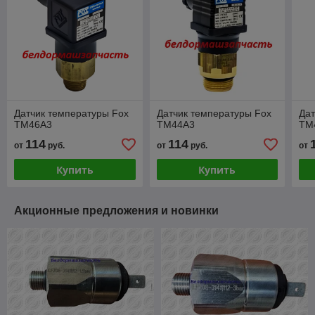
Датчик температуры Fox
Датчик температуры Fox
Дат
TM46A3
TM44A3
TM
114
114
от
руб.
от
руб.
от
Купить
Купить
Акционные предложения и новинки