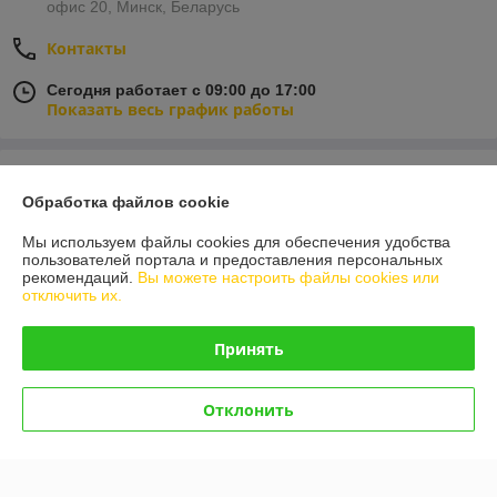
офис 20, Минск, Беларусь
Контакты
Сегодня работает с 09:00 до 17:00
Показать весь график работы
Отзывы о магазине
Обработка файлов cookie
6 отзывов за всё время
Мы используем файлы cookies для обеспечения удобства
пользователей портала и предоставления персональных
Покупатель
06.05.2020
рекомендаций.
Вы можете настроить файлы cookies или
отключить их.
Отлично
Принять
Отлично сработали! Товар был в наличии на складе и главное 
оперативно сработали !!!Спасибо техника не стояла и дня)
Отклонить
Руслан
27.02.2020
Отлично