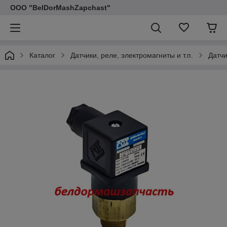
ООО "BelDorMashZapchast"
Каталог
Датчики, реле, электромагниты и т.п.
Датч