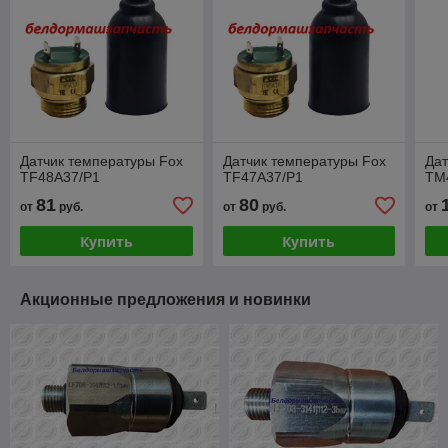
Датчик температуры Fox
Датчик температуры Fox
Дат
TF48A37/P1
TF47A37/P1
TM
81
80
от
руб.
от
руб.
от
Купить
Купить
Акционные предложения и новинки