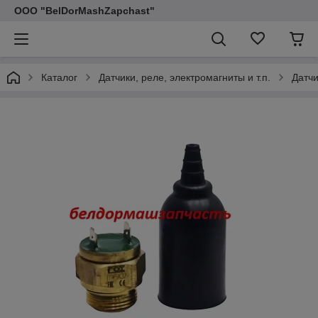
ООО "BelDorMashZapchast"
Каталог
Датчики, реле, электромагниты и т.п.
Датч