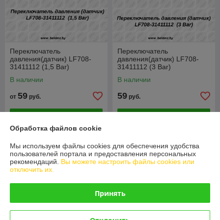
Переключатель
Переключатель
давления(датчик) LF708-
давления(датчик) LF708-
31411112 (1,5 Bar)
31411112 (3 Bar)
В наличии
В наличии
59
59
от
руб.
руб.
Купить
Купить
Обработка файлов cookie
О нас
Мы используем файлы cookies для обеспечения удобства
пользователей портала и предоставления персональных
рекомендаций.
Вы можете настроить файлы cookies или
Рейтинг не сформирован
отключить их.
Менее 5 отзывов за последний год
Работает с 24.12.2014
Принять
г. Минск
220040, Беларусь, Минск, ул. Лилии Карастояновой 32,