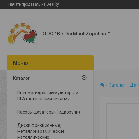
Начать продавать на Deal.by
ООО "BelDorMashZapchast"
Каталог
Каталог
Датч
Пневмогидроаккумуляторы и
ПГА с клапанами питания
Насосы-дозаторы (Гидрорули)
Диски фрикционные,
металлокерамические,
металлические