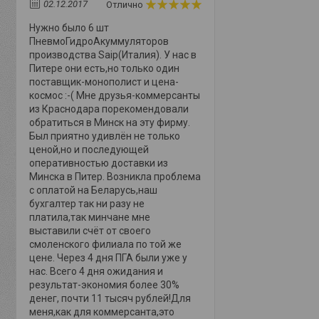
02.12.2017
Отлично
Нужно было 6 шт
ПневмоГидроАкуммуляторов
производства Saip(Италия). У нас в
Питере они есть,но только один
поставщик-монополист и цена-
космос :-( Мне друзья-коммерсанты
из Краснодара порекомендовали
обратиться в Минск на эту фирму.
Был приятно удивлён не только
ценой,но и последующей
оперативностью доставки из
Минска в Питер. Возникла проблема
с оплатой на Беларусь,наш
бухгалтер так ни разу не
платила,так минчане мне
выставили счёт от своего
смоленского филиала по той же
цене. Через 4 дня ПГА были уже у
нас. Всего 4 дня ожидания и
результат-экономия более 30%
денег, почти 11 тысяч рублей!Для
меня,как для коммерсанта,это