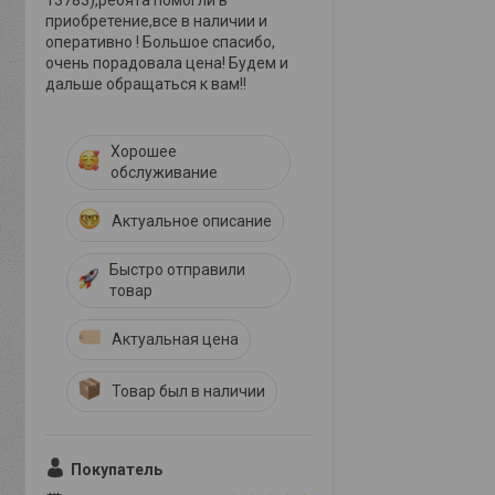
13783),ребята помогли в
приобретение,все в наличии и
оперативно ! Большое спасибо,
очень порадовала цена! Будем и
дальше обращаться к вам!!
Хорошее
обслуживание
Актуальное описание
Быстро отправили
товар
Актуальная цена
Товар был в наличии
Покупатель