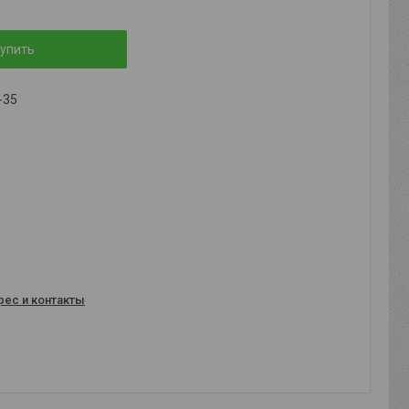
упить
-35
рес и контакты