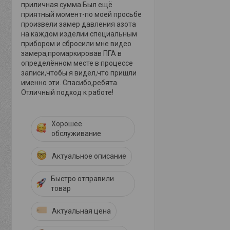
приличная сумма.Был ещё
приятный момент-по моей просьбе
произвели замер давления азота
на каждом изделии специальным
прибором и сбросили мне видео
замера,промаркировав ПГА в
определённом месте в процессе
записи,чтобы я видел,что пришли
именно эти. Спасибо,ребята.
Отличный подход к работе!
Хорошее
обслуживание
Актуальное описание
Быстро отправили
товар
Актуальная цена