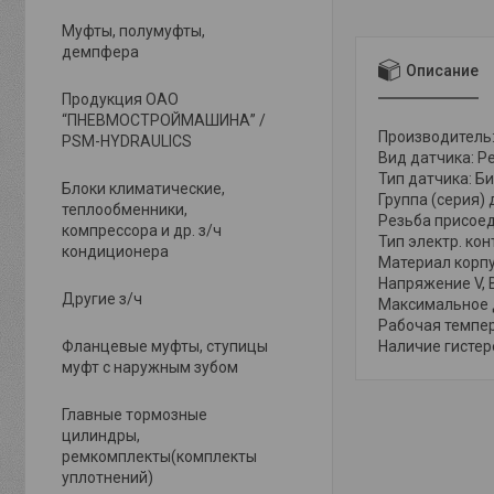
Муфты, полумуфты,
демпфера
Описание
Продукция ОАО
“ПНЕВМОСТРОЙМАШИНА” /
Производитель: 
PSM-HYDRAULICS
Вид датчика: Р
Тип датчика: Б
Блоки климатические,
Группа (серия) 
теплообменники,
Резьба присоед
компрессора и др. з/ч
Тип электр. ко
кондиционера
Материал корпу
Напряжение V, В
Другие з/ч
Максимальное д
Рабочая темпера
Фланцевые муфты, ступицы
Наличие гистер
муфт с наружным зубом
Главные тормозные
цилиндры,
ремкомплекты(комплекты
уплотнений)