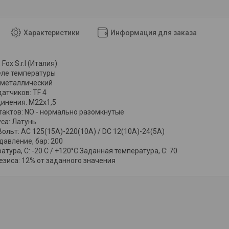
Характеристики
Информация для заказа
Fox S.r.l (Италия)
еле температуры
иметаллический
датчиков: TF 4
инения: М22х1,5
нтактов: NO - нормально разомкнутые
са: Латунь
ольт: AC 125(15A)-220(10A) / DC 12(10A)-24(5A)
авление, бар: 200
тура, С: -20 С / +120°C Заданная температура, С: 70
езиса: 12% от заданного значения