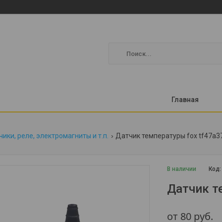
Главная
ики, реле, электромагниты и т.п.
Датчик температуры fox tf47a3
В наличии
Код
Датчик т
от
80
руб.