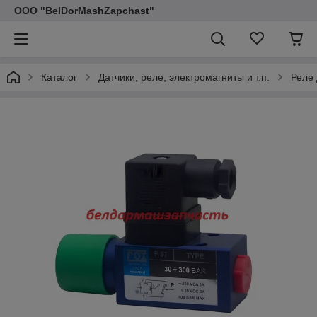
ООО "BelDorMashZapchast"
Каталог
Датчики, реле, электромагниты и т.п.
Реле 