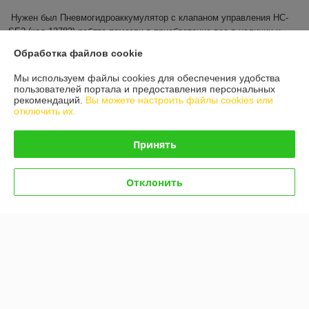
Нужен был Пневмогидроаккумулятор с клапаном управления HC-
SE2 (код 13783),ребята помогли в приобретение,все в наличии и 
оперативно ! Большое спасибо, очень порадовала цена!  Будем и 
Обработка файлов cookie
дальше обращаться к вам!!
Мы используем файлы cookies для обеспечения удобства
Показать все отзывы
пользователей портала и предоставления персональных
рекомендаций.
Вы можете настроить файлы cookies или
отключить их.
О нас
Принять
Контакты
Отклонить
Доставка и оплата
График работы
Полная версия сайта
Политика обработки cookies