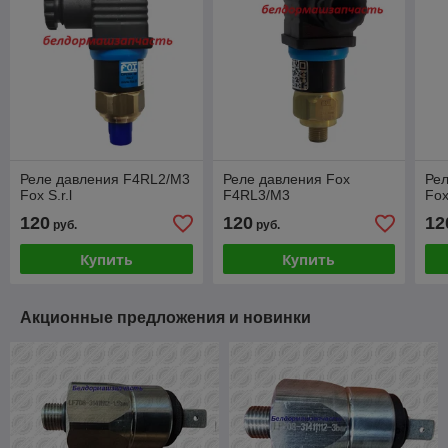
Реле давления F4RL2/M3
Реле давления Fox
Ре
Fox S.r.l
F4RL3/M3
Fox
120
120
12
руб.
руб.
Купить
Купить
Акционные предложения и новинки