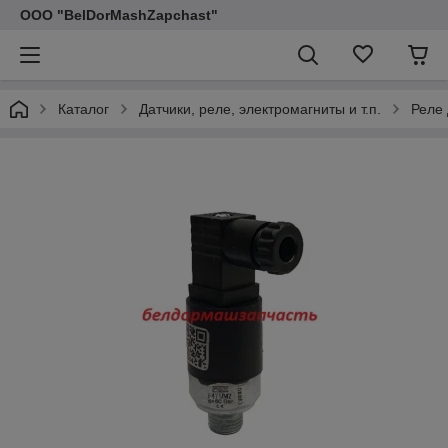
ООО "BelDorMashZapchast"
Каталог
Датчики, реле, электромагниты и т.п.
Реле