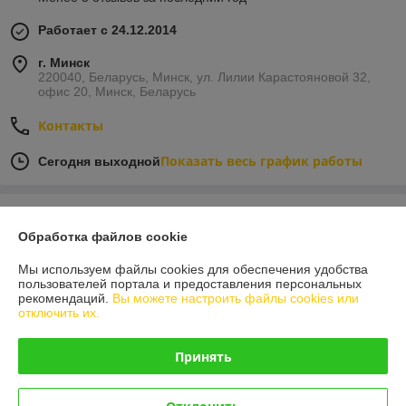
Работает с 24.12.2014
г. Минск
220040, Беларусь, Минск, ул. Лилии Карастояновой 32,
офис 20, Минск, Беларусь
Контакты
Показать весь график работы
Сегодня выходной
Отзывы о магазине
Обработка файлов cookie
6 отзывов за всё время
Мы используем файлы cookies для обеспечения удобства
пользователей портала и предоставления персональных
Покупатель
06.05.2020
рекомендаций.
Вы можете настроить файлы cookies или
отключить их.
Отлично
Принять
Отлично сработали! Товар был в наличии на складе и главное 
оперативно сработали !!!Спасибо техника не стояла и дня)