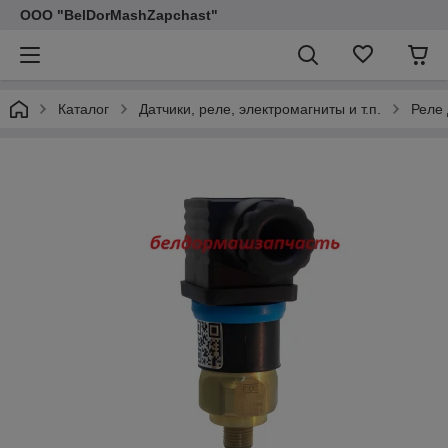
ООО "BelDorMashZapchast"
Каталог
Датчики, реле, электромагниты и т.п.
Реле