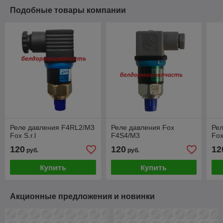
Подобные товары компании
Реле давления F4RL2/M3
Реле давления Fox
Ре
Fox S.r.l
F4S4/M3
Fox
120
120
12
руб.
руб.
Купить
Купить
Акционные предложения и новинки