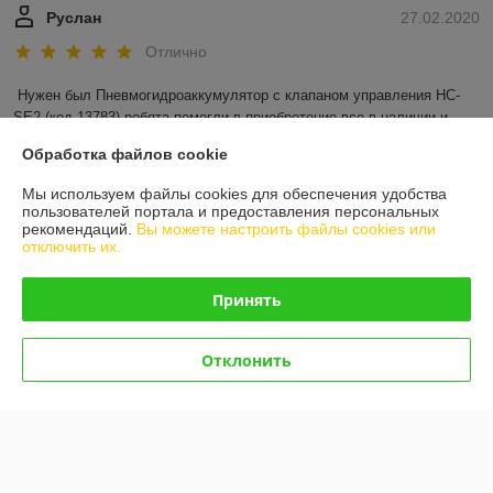
Руслан
27.02.2020
Отлично
Нужен был Пневмогидроаккумулятор с клапаном управления HC-
SE2 (код 13783),ребята помогли в приобретение,все в наличии и 
оперативно ! Большое спасибо, очень порадовала цена!  Будем и 
Обработка файлов cookie
дальше обращаться к вам!!
Мы используем файлы cookies для обеспечения удобства
Показать все отзывы
пользователей портала и предоставления персональных
рекомендаций.
Вы можете настроить файлы cookies или
отключить их.
О нас
Принять
Контакты
Отклонить
Доставка и оплата
График работы
Полная версия сайта