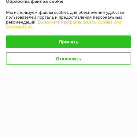
Обработка файлов cookie
6 отзывов за всё время
Мы используем файлы cookies для обеспечения удобства
пользователей портала и предоставления персональных
Покупатель
06.05.2020
рекомендаций.
Вы можете настроить файлы cookies или
отключить их.
Отлично
Принять
Отлично сработали! Товар был в наличии на складе и главное 
оперативно сработали !!!Спасибо техника не стояла и дня)
Отклонить
Руслан
27.02.2020
Отлично
Нужен был Пневмогидроаккумулятор с клапаном управления HC-
SE2 (код 13783),ребята помогли в приобретение,все в наличии и 
оперативно ! Большое спасибо, очень порадовала цена!  Будем и 
дальше обращаться к вам!!
Показать все отзывы
О нас