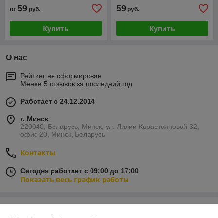
59
59
от
руб.
руб.
Купить
Купить
О нас
Рейтинг не сформирован
Менее 5 отзывов за последний год
Работает с 24.12.2014
г. Минск
220040, Беларусь, Минск, ул. Лилии Карастояновой 32,
офис 20, Минск, Беларусь
Контакты
Сегодня работает с 09:00 до 17:00
Показать весь график работы
Отзывы о магазине