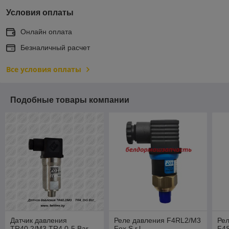
Условия оплаты
Онлайн оплата
Безналичный расчет
Все условия оплаты
Подобные товары компании
Датчик давления
Реле давления F4RL2/M3
Рел
TR40.2/M3 TR4 0-5 Bar
Fox S.r.l
F4