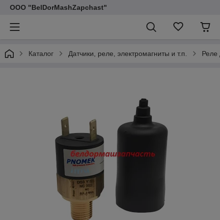
ООО "BelDorMashZapchast"
Каталог
Датчики, реле, электромагниты и т.п.
Реле 