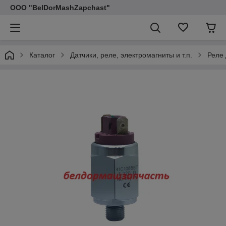
ООО "BelDorMashZapchast"
Каталог
Датчики, реле, электромагниты и т.п.
Реле