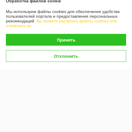
Показать все отзывы
Обработка файлов cookie
Мы используем файлы cookies для обеспечения удобства
пользователей портала и предоставления персональных
О нас
рекомендаций.
Вы можете настроить файлы cookies или
отключить их.
Контакты
Принять
Доставка и оплата
Отклонить
График работы
Полная версия сайта
Политика обработки cookies
Сайт создан на платформе Deal.by
Информация для покупателя
Юридическое лицо:
ООО "Белдормашзапчасть"