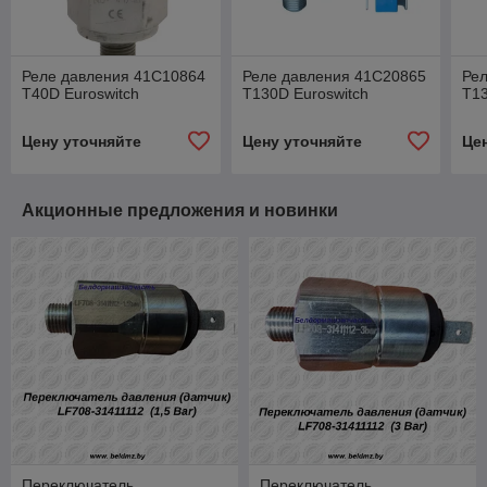
Реле давления 41C10864
Реле давления 41C20865
Ре
T40D Euroswitch
T130D Euroswitch
T13
Цену уточняйте
Цену уточняйте
Це
Акционные предложения и новинки
Переключатель
Переключатель