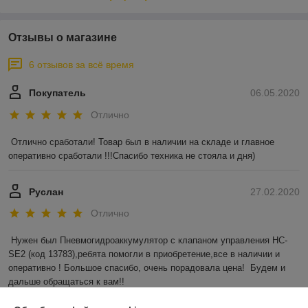
Отзывы о магазине
6 отзывов за всё время
Покупатель
06.05.2020
Отлично
Отлично сработали! Товар был в наличии на складе и главное 
оперативно сработали !!!Спасибо техника не стояла и дня)
Руслан
27.02.2020
Отлично
Нужен был Пневмогидроаккумулятор с клапаном управления HC-
SE2 (код 13783),ребята помогли в приобретение,все в наличии и 
оперативно ! Большое спасибо, очень порадовала цена!  Будем и 
дальше обращаться к вам!!