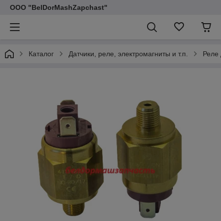
ООО "BelDorMashZapchast"
Каталог
Датчики, реле, электромагниты и т.п.
Реле 