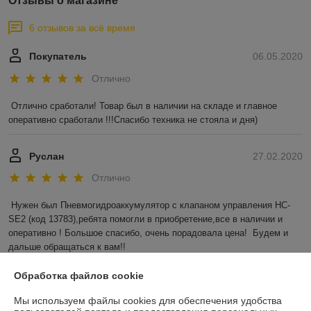
Отзывы о магазине
6 отзывов за всё время
Покупатель
06.05.2020
Отлично
Отлично сработали! Товар был в наличии на складе и главное 
оперативно сработали !!!Спасибо техника не стояла и дня)
Руслан
27.02.2020
Отлично
Нужен был Пневмогидроаккумулятор с клапаном управления HC-
SE2 (код 13783),ребята помогли в приобретение,все в наличии и 
оперативно ! Большое спасибо, очень порадовала цена!  Будем и 
дальше обращаться к вам!!
Показать все отзывы
Обработка файлов cookie
Мы используем файлы cookies для обеспечения удобства