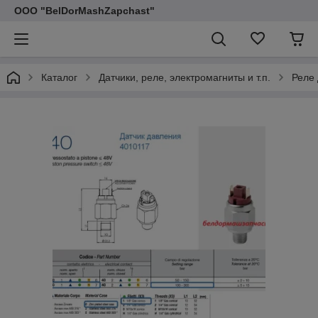
ООО "BelDorMashZapchast"
Каталог
Датчики, реле, электромагниты и т.п.
Реле 