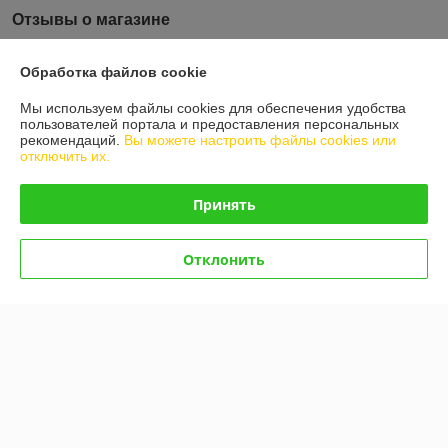
Отзывы о магазине
6 отзывов за всё время
Обработка файлов cookie
Покупатель
06.05.2020
Мы используем файлы cookies для обеспечения удобства
пользователей портала и предоставления персональных
Отлично
рекомендаций.
Вы можете настроить файлы cookies или
отключить их.
Отлично сработали! Товар был в наличии на складе и главное 
оперативно сработали !!!Спасибо техника не стояла и дня)
Принять
Руслан
27.02.2020
Отклонить
Отлично
Нужен был Пневмогидроаккумулятор с клапаном управления HC-
SE2 (код 13783),ребята помогли в приобретение,все в наличии и 
оперативно ! Большое спасибо, очень порадовала цена!  Будем и 
дальше обращаться к вам!!
Показать все отзывы