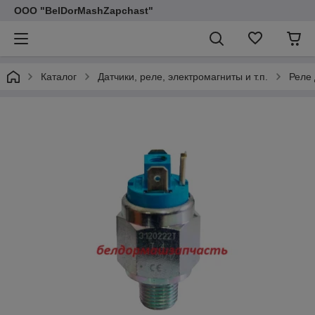
ООО "BelDorMashZapchast"
Каталог
Датчики, реле, электромагниты и т.п.
Реле 