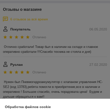
Отзывы о магазине
6 отзывов за всё время
Покупатель
06.05.2020
Отлично
Отлично сработали! Товар был в наличии на складе и главное 
оперативно сработали !!!Спасибо техника не стояла и дня)
Руслан
27.02.2020
Отлично
Нужен был Пневмогидроаккумулятор с клапаном управления HC-
SE2 (код 13783),ребята помогли в приобретение,все в наличии и 
оперативно ! Большое спасибо, очень порадовала цена!  Будем и 
дальше обращаться к вам!!
Показать все отзывы
Обработка файлов cookie