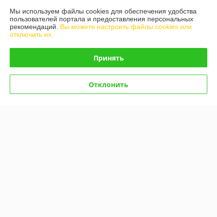
Мы используем файлы cookies для обеспечения удобства
пользователей портала и предоставления персональных
О нас
рекомендаций.
Вы можете настроить файлы cookies или
отключить их.
Контакты
Принять
Доставка и оплата
Отклонить
График работы
Полная версия сайта
Политика обработки cookies
Сайт создан на платформе Deal.by
Информация для покупателя
Юридическое лицо:
ООО "Белдормашзапчасть"
г. Минск, ул. Карастояновой 32 офис 20