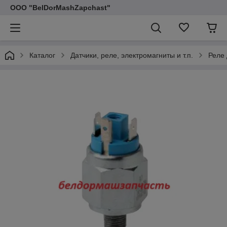
ООО "BelDorMashZapchast"
Каталог
Датчики, реле, электромагниты и т.п.
Реле 