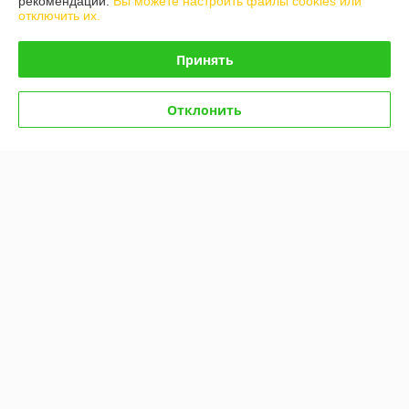
рекомендаций.
Вы можете настроить файлы cookies или
отключить их.
Контакты
Принять
Доставка и оплата
Отклонить
График работы
Полная версия сайта
Политика обработки cookies
Сайт создан на платформе Deal.by
Информация для покупателя
Юридическое лицо:
ООО "Белдормашзапчасть"
г. Минск, ул. Карастояновой 32 офис 20
Регистрационный номер ЕГР: 191291019