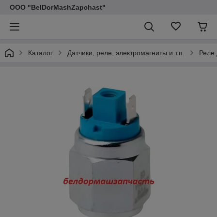
ООО "BelDorMashZapchast"
Каталог
Датчики, реле, электромагниты и т.п.
Реле 