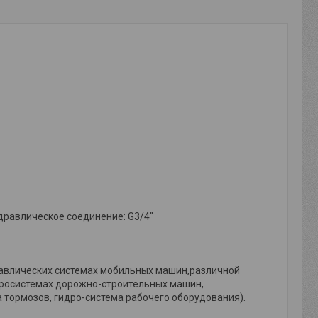
идравлическое соединение: G3/4"
авлических системах мобильных машин,различной
идросистемах дорожно-строительных машин,
тормозов, гидро-система рабочего оборудования).