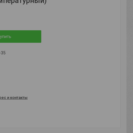
мпературный)
упить
-35
рес и контакты