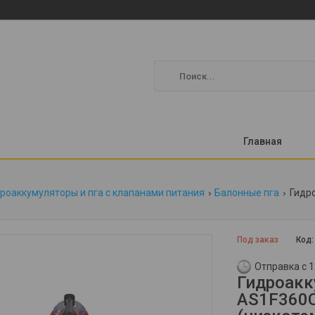
Главная
роаккумуляторы и пга с клапанами питания
Балонные пга
Под заказ
Код
Отправка с 1
Гидроакк
AS1F360C