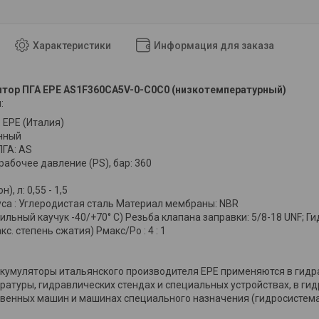
Характеристики
Информация для заказа
тор ПГА EPE AS1F360CA5V-0-C0C0 (низкотемпературный)
:
 EPE (Италия)
нный
ПГА: AS
абочее давление (PS), бар: 360
, л: 0,55 - 1,5
са : Углеродистая сталь Материал мембраны: NBR
ильный каучук -40/+70° С) Резьба клапана заправки: 5/8-18 UNF; Г
с. степень сжатия) Рмакс/Po : 4 : 1
кумуляторы итальянского производителя EPE применяются в гидр
ратуры, гидравлических стендах и специальных устройствах, в г
венных машин и машинах специального назначения (гидросистема 