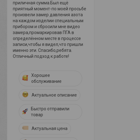
приличная сумма.Был ещё
приятный момент-по моей просьбе
произвели замер давления азота
на каждом изделии специальным
прибором и сбросили мне видео
замера,промаркировав ПГА в
определённом месте в процессе
записи,чтобы я видел,что пришли
именно эти. Спасибо,ребята.
Отличный подход к работе!
Хорошее
обслуживание
Актуальное описание
Быстро отправили
товар
Актуальная цена