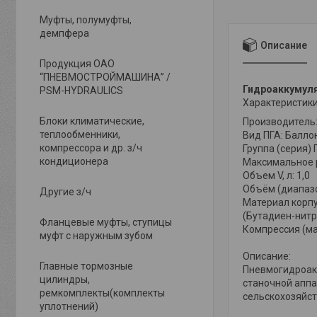
Муфты, полумуфты,
демпфера
Описание
Продукция ОАО
“ПНЕВМОСТРОЙМАШИНА” /
Гидроаккумуля
PSM-HYDRAULICS
Характеристики
Блоки климатические,
Производитель:
теплообменники,
Вид ПГА: Балло
компрессора и др. з/ч
Группа (серия) 
кондиционера
Максимальное р
Объем V, л: 1,0
Объём (диапазон)
Другие з/ч
Материал корпу
(Бутадиен-нитр
Фланцевые муфты, ступицы
Компрессия (мак
муфт с наружным зубом
Описание:
Главные тормозные
Пневмогидроак
цилиндры,
станочной аппа
ремкомплекты(комплекты
сельскохозяйст
уплотнений)