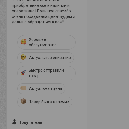
13783),ребята помогли в
приобретение,все в наличии и
оперативно ! Большое спасибо,
очень порадовала цена! Будем и
дальше обращаться к вам!!
Хорошее
обслуживание
Актуальное описание
Быстро отправили
товар
Актуальная цена
Товар был в наличии
Покупатель