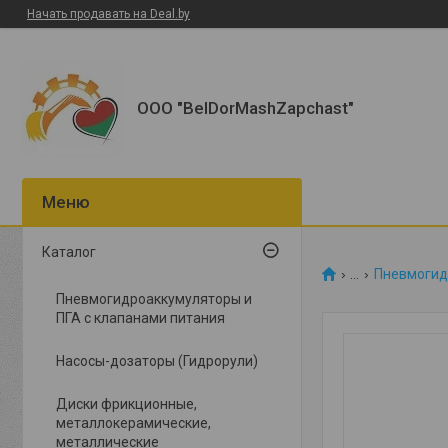
Начать продавать на Deal.by
ООО "BelDorMashZapchast"
Каталог
...
Пневмогид
Пневмогидроаккумуляторы и
ПГА с клапанами питания
Насосы-дозаторы (Гидрорули)
Диски фрикционные,
металлокерамические,
металлические