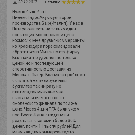
02.12.2017
Отлично
Нужно было 6 шт
ПневмоГидроАкуммуляторов
производства Saip(Италия). У нас в
Питере они есть,но только один
поставщик-монополист и цена-
космос :-( Мне друзья-коммерсанты
из Краснодара порекомендовали
обратиться в Минск на эту фирму.
Был приятно удивлён не только
ценой,но и последующей
оперативностью доставки из
Минска в Питер. Возникла проблема
с оплатой на Беларусь,наш
бухгалтер так ни разу не
платила,так минчане мне
выставили счёт от своего
смоленского филиала по той же
цене. Через 4 дня ПГА были уже у
нас. Всего 4 дня ожидания и
результат-экономия более 30%
денег, почти 11 тысяч рублей!Для
меня,как для коммерсанта,это