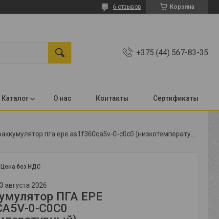
6 отзывов
Корзина
+375 (44) 567-83-35
Каталог
О нас
Контакты
Сертификаты
Гидроаккумулятор пга epe as1f360ca5v-0-c0c0 (низкотемпературный)
:
Цена без НДС
3 августа 2026
умулятор ПГА EPE
A5V-0-C0C0