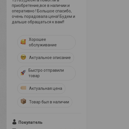
13783),ребята помогли в
приобретение,все в наличии и
оперативно ! Большое спасибо,
очень порадовала цена! Будем и
дальше обращаться к вам!!
Хорошее
обслуживание
Актуальное описание
Быстро отправили
товар
Актуальная цена
Товар был в наличии
Покупатель