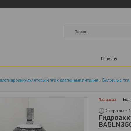
Главная
вмогидроаккумуляторы и пга с клапанами питания
Балонные пга
Под заказ
Код
Отправка с 1
Гидроакк
BA5LN35