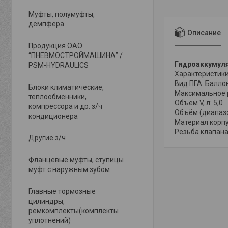
Муфты, полумуфты,
демпфера
Описание
Продукция ОАО
“ПНЕВМОСТРОЙМАШИНА” /
Гидроаккумул
PSM-HYDRAULICS
Характеристики
Вид ПГА: Балло
Блоки климатические,
Максимальное р
теплообменники,
Объем V, л: 5,0
компрессора и др. з/ч
Объём (диапазон
кондиционера
Материал корпу
Резьба клапана
Другие з/ч
Фланцевые муфты, ступицы
муфт с наружным зубом
Главные тормозные
цилиндры,
ремкомплекты(комплекты
уплотнений)