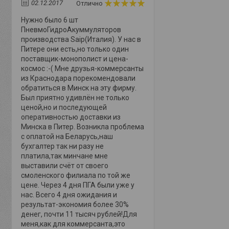
02.12.2017
Отлично
Нужно было 6 шт
ПневмоГидроАкуммуляторов
производства Saip(Италия). У нас в
Питере они есть,но только один
поставщик-монополист и цена-
космос :-( Мне друзья-коммерсанты
из Краснодара порекомендовали
обратиться в Минск на эту фирму.
Был приятно удивлён не только
ценой,но и последующей
оперативностью доставки из
Минска в Питер. Возникла проблема
с оплатой на Беларусь,наш
бухгалтер так ни разу не
платила,так минчане мне
выставили счёт от своего
смоленского филиала по той же
цене. Через 4 дня ПГА были уже у
нас. Всего 4 дня ожидания и
результат-экономия более 30%
денег, почти 11 тысяч рублей!Для
меня,как для коммерсанта,это