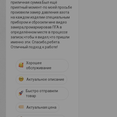
приличная сумма.Был ещё
приятный момент-по моей просьбе
произвели замер давления азота
на каждом изделии специальным
прибором и сбросили мне видео
замера,промаркировав ПГА в
определённом месте в процессе
записи,чтобы я видел,что пришли
именно эти. Спасибо,ребята.
Отличный подход к работе!
Хорошее
обслуживание
Актуальное описание
Быстро отправили
товар
Актуальная цена