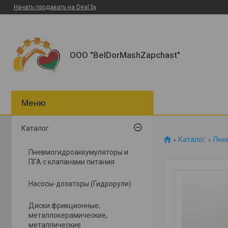
Начать продавать на Deal.by
ООО "BelDorMashZapchast"
Каталог
Каталог
Пне
Пневмогидроаккумуляторы и
ПГА с клапанами питания
Насосы-дозаторы (Гидрорули)
Диски фрикционные,
металлокерамические,
металлические