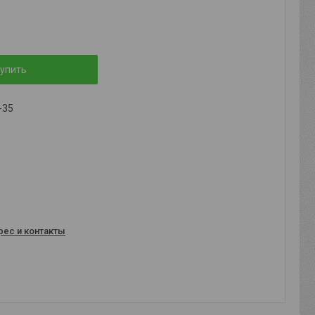
упить
-35
рес и контакты