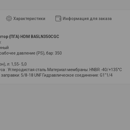
Характеристики
Информация для заказа
ятор (ПГА) HDM BA5LN350CGC
:
нный
абочее давление (PS), бар: 350
), л: 1,55- 5,0
са : Углеродистая сталь Материал мембраны: HNBR -40/+135°С
 заправки: 5/8-18 UNF Гидравлическое соединение: G1"1/4