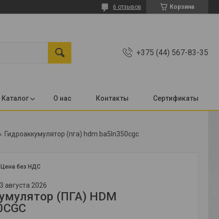
6 отзывов
Корзина
+375 (44) 567-83-35
Каталог
О нас
Контакты
Сертификаты
Гидроаккумулятор (пга) hdm ba5ln350cgc
:
Цена без НДС
3 августа 2026
умулятор (ПГА) HDM
0CGC