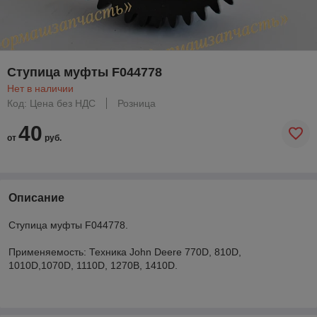
Ступица муфты F044778
Нет в наличии
Код: Цена без НДС
Розница
40
от
руб.
Описание
Ступица муфты F044778.
Применяемость: Техника John Deere 770D, 810D,
1010D,1070D, 1110D, 1270B, 1410D.