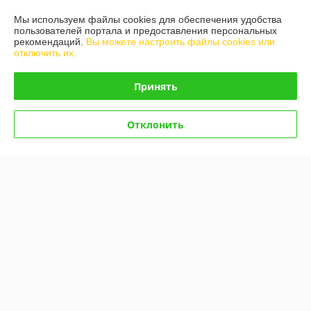
Мы используем файлы cookies для обеспечения удобства
Контакты
пользователей портала и предоставления персональных
рекомендаций.
Вы можете настроить файлы cookies или
отключить их.
Доставка и оплата
Принять
График работы
Полная версия сайта
Отклонить
Политика обработки cookies
Сайт создан на платформе Deal.by
Информация для покупателя
Юридическое лицо:
ООО "Белдормашзапчасть"
г. Минск, ул. Карастояновой 32 офис 20
Регистрационный номер ЕГР: 191291019
УНП: 191291019