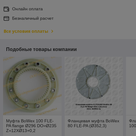
Онлайн оплата
Безналичный расчет
Все условия оплаты
Подобные товары компании
Муфта BoWex 100 FLE-
Фланцевая муфта BoWex
Фл
PA flange Ø296 DO=Ø235
80 FLE-PA (Ø352,3)
100
Z=12XØ13+0,2