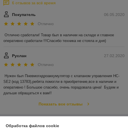
6 отзывов за всё время
Покупатель
06.05.2020
Отлично
Отлично сработали! Товар был в наличии на складе и главное 
оперативно сработали !!!Спасибо техника не стояла и дня)
Руслан
27.02.2020
Отлично
Нужен был Пневмогидроаккумулятор с клапаном управления HC-
SE2 (код 13783),ребята помогли в приобретение,все в наличии и 
оперативно ! Большое спасибо, очень порадовала цена!  Будем и 
дальше обращаться к вам!!
Показать все отзывы
О нас
Обработка файлов cookie