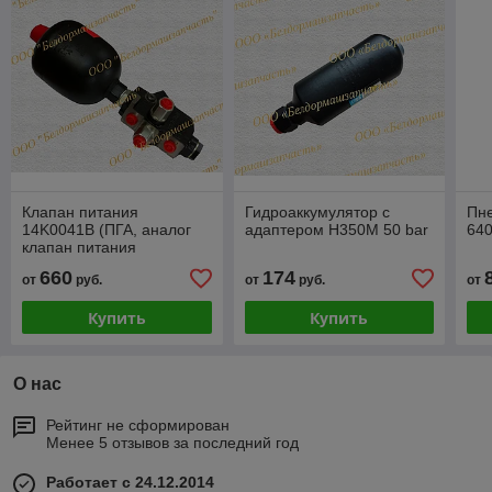
Клапан питания
Гидроаккумулятор с
Пн
14K0041B (ПГА, аналог
адаптером H350M 50 bar
64
клапан питания
HPU000G2207-5032000)
660
174
от
руб.
от
руб.
от
Купить
Купить
О нас
Рейтинг не сформирован
Менее 5 отзывов за последний год
Работает с 24.12.2014