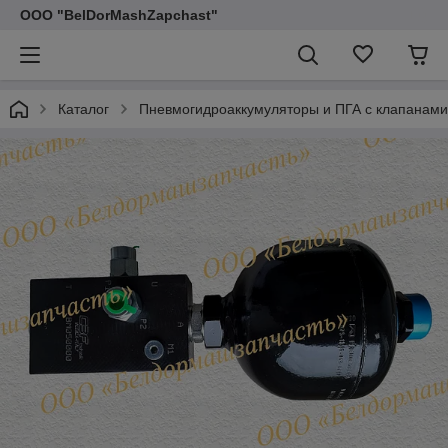
ООО "BelDorMashZapchast"
Каталог
Пневмогидроаккумуляторы и ПГА с клапанами