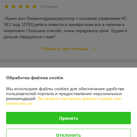
Отлично
Нужен был Пневмогидроаккумулятор с клапаном управления HC-
SE2 (код 13783),ребята помогли в приобретение,все в наличии и 
оперативно ! Большое спасибо, очень порадовала цена!  Будем и 
дальше обращаться к вам!!
Показать все отзывы
О нас
Обработка файлов cookie
Контакты
Мы используем файлы cookies для обеспечения удобства
пользователей портала и предоставления персональных
Доставка и оплата
рекомендаций.
Вы можете настроить файлы cookies или
отключить их.
График работы
Принять
Полная версия сайта
Отклонить