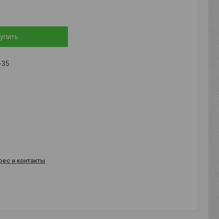
упить
-35
рес и контакты