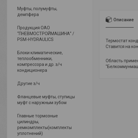
Муфты, полумуфты,
демпфера
Описание
Продукция ОАО
“ПНЕВМОСТРОЙМАШИНА” /
PSM-HYDRAULICS
Термостат кон
Ставится на к
Блоки климатические,
теплообменники,
Область приме
компрессора и др. з/ч
"Белкоммунмаш"
кондиционера
Другие з/ч
Фланцевые муфты, ступицы
муфт с наружным зубом
Главные тормозные
цилиндры,
ремкомплекты(комплекты
уплотнений)