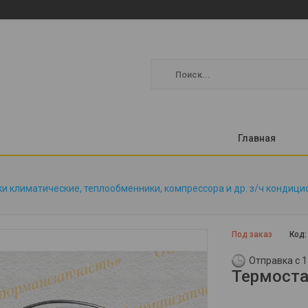
Главная
и климатические, теплообменники, компрессора и др. з/ч кондици
Под заказ
Код
Отправка с 1
Термоста