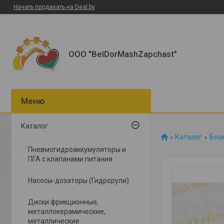
Начать продавать на Deal.by
ООО "BelDorMashZapchast"
Каталог
Каталог
Блок
Пневмогидроаккумуляторы и
ПГА с клапанами питания
Насосы-дозаторы (Гидрорули)
Диски фрикционные,
металлокерамические,
металлические