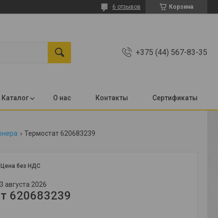
6 отзывов
Корзина
+375 (44) 567-83-35
Каталог
О нас
Контакты
Сертификаты
онера
Термостат 620683239
:
Цена без НДС
3 августа 2026
т 620683239