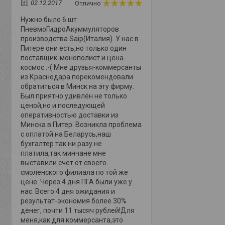
02.12.2017
Отлично
Нужно было 6 шт
ПневмоГидроАкуммуляторов
производства Saip(Италия). У нас в
Питере они есть,но только один
поставщик-монополист и цена-
космос :-( Мне друзья-коммерсанты
из Краснодара порекомендовали
обратиться в Минск на эту фирму.
Был приятно удивлён не только
ценой,но и последующей
оперативностью доставки из
Минска в Питер. Возникла проблема
с оплатой на Беларусь,наш
бухгалтер так ни разу не
платила,так минчане мне
выставили счёт от своего
смоленского филиала по той же
цене. Через 4 дня ПГА были уже у
нас. Всего 4 дня ожидания и
результат-экономия более 30%
денег, почти 11 тысяч рублей!Для
меня,как для коммерсанта,это