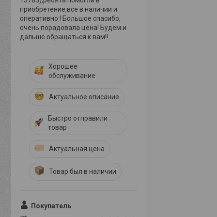
13783),ребята помогли в
приобретение,все в наличии и
оперативно ! Большое спасибо,
очень порадовала цена! Будем и
дальше обращаться к вам!!
Хорошее
обслуживание
Актуальное описание
Быстро отправили
товар
Актуальная цена
Товар был в наличии
Покупатель